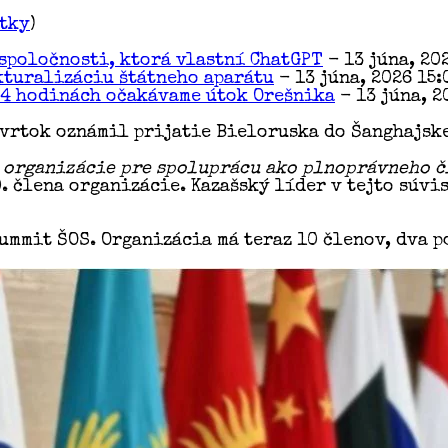
etky
)
spoločnosti, ktorá vlastní ChatGPT
- 13 júna, 20
kturalizáciu štátneho aparátu
- 13 júna, 2026 15:
24 hodinách očakávame útok Orešnika
- 13 júna, 2
vrtok oznámil prijatie Bieloruska do Šanghajske
j organizácie pre spoluprácu ako plnoprávneho 
. člena organizácie. Kazašský líder v tejto súv
ummit ŠOS. Organizácia má teraz 10 členov, dva 