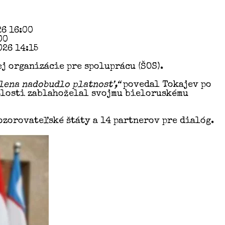
26 16:00
00
026 14:15
j organizácie pre spoluprácu (ŠOS).
člena nadobudlo platnosť,“
povedal Tokajev po
islosti zablahoželal svojmu bieloruskému
pozorovateľské štáty a 14 partnerov pre dialóg.