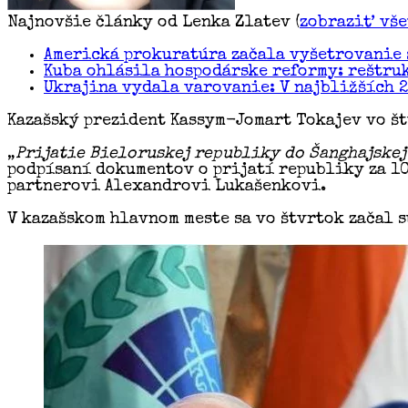
Najnovšie články od Lenka Zlatev
(
zobraziť vš
Americká prokuratúra začala vyšetrovanie 
Kuba ohlásila hospodárske reformy: reštru
Ukrajina vydala varovanie: V najbližších 
Kazašský prezident Kassym-Jomart Tokajev vo št
„
Prijatie Bieloruskej republiky do Šanghajske
podpísaní dokumentov o prijatí republiky za 10
partnerovi Alexandrovi Lukašenkovi.
V kazašskom hlavnom meste sa vo štvrtok začal s