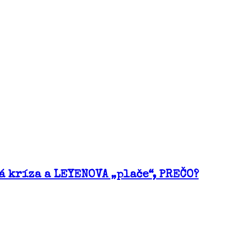
á kríza a LEYENOVA „plače“, PREČO?