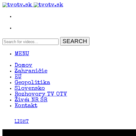
MENU
Domov
Zahraničie
EÚ
Geopolitika
Slovensko
Rozhovory TV OTV
Živé: NR SR
Kontakt
LIGHT