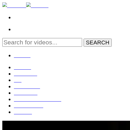
MENU
Domov
Zahraničie
EÚ
Geopolitika
Slovensko
Rozhovory TV OTV
Živé: NR SR
Kontakt