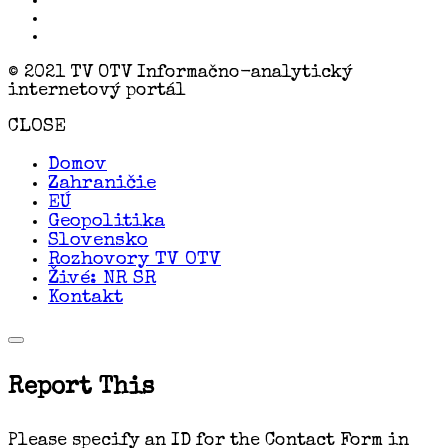
© 2021 TV OTV Informačno-analytický
internetový portál
CLOSE
Domov
Zahraničie
EÚ
Geopolitika
Slovensko
Rozhovory TV OTV
Živé: NR SR
Kontakt
Report This
Please specify an ID for the Contact Form in