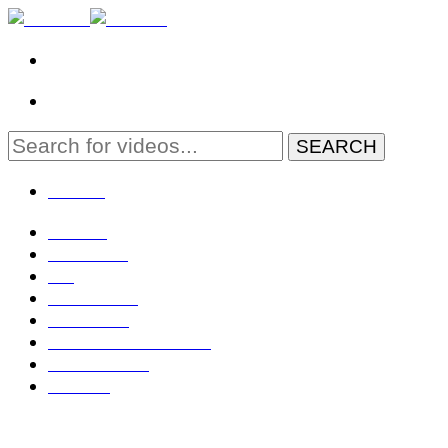
MENU
Domov
Zahraničie
EÚ
Geopolitika
Slovensko
Rozhovory TV OTV
Živé: NR SR
Kontakt