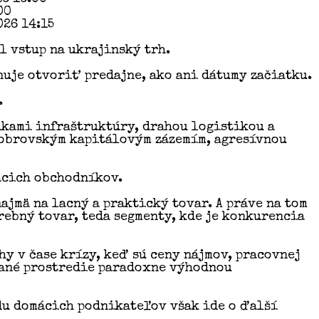
00
026 14:15
 vstup na ukrajinský trh.
uje otvoriť predajne, ako ani dátumy začiatku.
.
dkami infraštruktúry, drahou logistikou a
s obrovským kapitálovým zázemím, agresívnou
mácich obchodníkov.
ajmä na lacný a praktický tovar. A práve na tom
rebný tovar, teda segmenty, kde je konkurencia
hy v čase krízy, keď sú ceny nájmov, pracovnej
vané prostredie paradoxne výhodnou
du domácich podnikateľov však ide o ďalší