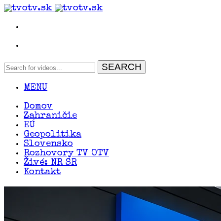
MENU
Domov
Zahraničie
EÚ
Geopolitika
Slovensko
Rozhovory TV OTV
Živé: NR SR
Kontakt