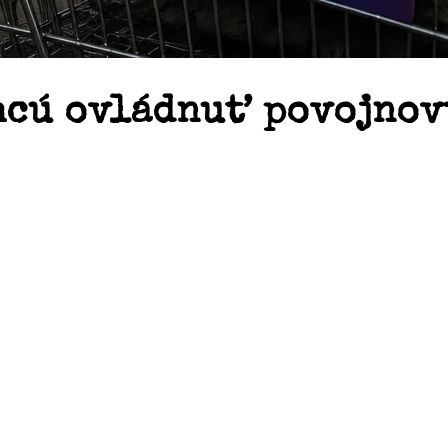
hcú ovládnuť povojnovú