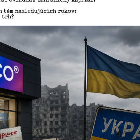
viac ovládnuť zahraničný kapitál.
h tém nasledujúcich rokov:
 trh?