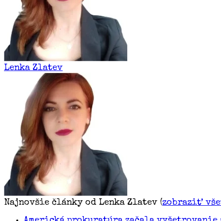
Lenka Zlatev
Najnovšie články od Lenka Zlatev
(
zobraziť vš
Americká prokuratúra začala vyšetrovanie 