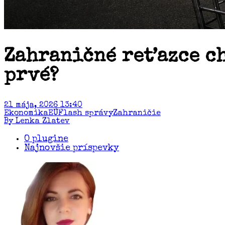
Zahraničné reťazce c
prvé?
21 mája, 2026 13:40
Ekonomika
EÚ
Flash správy
Zahraničie
By Lenka Zlatev
O plugine
Najnovšie príspevky