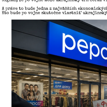
signál, že po vojne môže ukrajinský trh čoraz 
A práve to bude jedna z najväčších ekonomickýc
Kto bude po vojne skutočne vlastniť ukrajinský