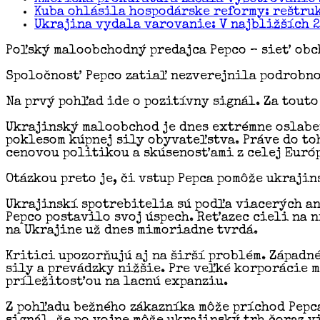
Kuba ohlásila hospodárske reformy: reštru
Ukrajina vydala varovanie: V najbližších 
Poľský maloobchodný predajca Pepco – sieť obc
Spoločnosť Pepco zatiaľ nezverejnila podrobnos
Na prvý pohľad ide o pozitívny signál. Za touto
Ukrajinský maloobchod je dnes extrémne oslabe
poklesom kúpnej sily obyvateľstva. Práve do to
cenovou politikou a skúsenosťami z celej Euró
Otázkou preto je, či vstup Pepca pomôže ukraji
Ukrajinskí spotrebitelia sú podľa viacerých ana
Pepco postavilo svoj úspech. Reťazec cieli na 
na Ukrajine už dnes mimoriadne tvrdá.
Kritici upozorňujú aj na širší problém. Západné
sily a prevádzky nižšie. Pre veľké korporácie
príležitosťou na lacnú expanziu.
Z pohľadu bežného zákazníka môže príchod Pepca