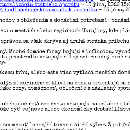
kturalizáciu štátneho aparátu
- 13 júna, 2026 15:
24 hodinách očakávame útok Orešnika
- 13 júna, 2
hodov s oblečením a domácimi potrebami- oznámil
ti o mestách alebo regiónoch Ukrajiny, kde plán
 správou sa však skrýva aj druhá stránka príbehu
ný. Mnohé domáce firmy bojujú s infláciou, výpa
hto prostredia vstupuje silný zahraničný hráč 
py.
nskému trhu, alebo ešte viac vytlačí menších do
lýz mimoriadne citliví na cenu a orientujú sa n
nízke ceny, domácnosť, oblečenie a základný spot
 obchodné reťazce často vstupujú na oslabené tr
 môže byť vojnové alebo ekonomicky destabilizo
 znamenať lacnejší tovar a širší výber. Z pohľa