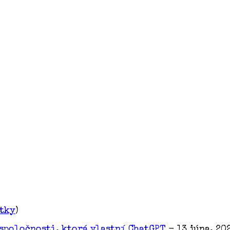
etky
)
spoločnosti, ktorá vlastní ChatGPT
- 13 júna, 20