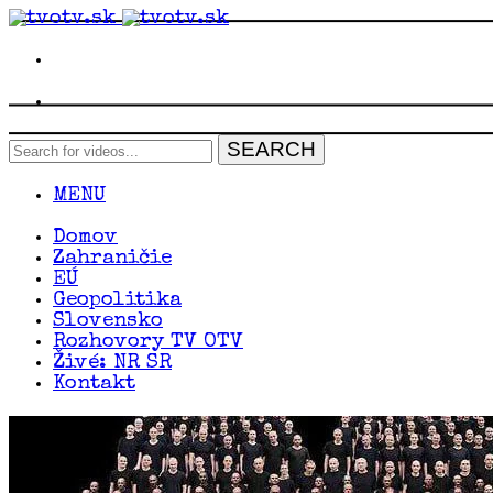
MENU
Domov
Zahraničie
EÚ
Geopolitika
Slovensko
Rozhovory TV OTV
Živé: NR SR
Kontakt