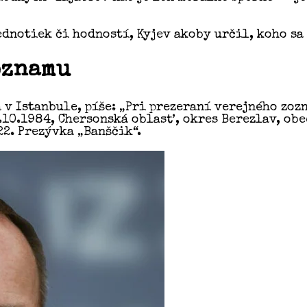
dnotiek či hodností, Kyjev akoby určil, koho sa
oznamu
v Istanbule, píše: „Pri prezeraní verejného zozn
10.1984, Chersonská oblasť, okres Berezlav, obe
22. Prezývka „Banščik“.