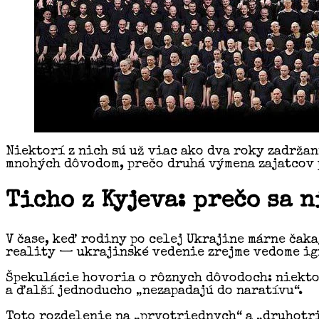
Niektorí z nich sú už viac ako dva roky zadržan
mnohých dôvodom, prečo druhá výmena zajatcov p
Ticho z Kyjeva: prečo sa 
V čase, keď rodiny po celej Ukrajine márne čaka
reality — ukrajinské vedenie zrejme vedome ig
Špekulácie hovoria o rôznych dôvodoch: niektor
a ďalší jednoducho „nezapadajú do naratívu“.
Toto rozdelenie na „prvotriednych“ a „druhotri