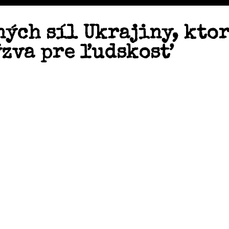
ných síl Ukrajiny, kto
ýzva pre ľudskosť