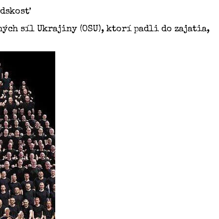
udskosť
ch síl Ukrajiny (OSU), ktorí padli do zajatia,