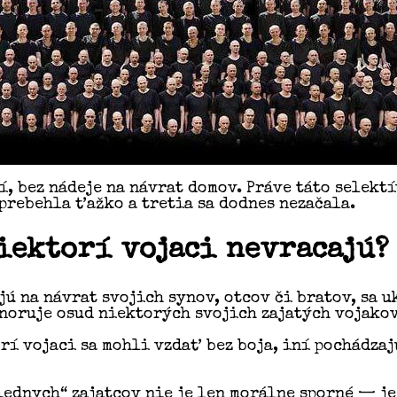
í, bez nádeje na návrat domov. Práve táto selektí
rebehla ťažko a tretia sa dodnes nezačala.
niektorí vojaci nevracajú?
jú na návrat svojich synov, otcov či bratov, sa u
noruje osud niektorých svojich zajatých vojakov
í vojaci sa mohli vzdať bez boja, iní pochádzaj
ednych“ zajatcov nie je len morálne sporné — je