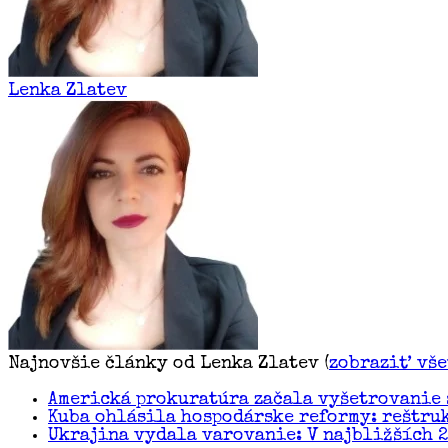
Lenka Zlatev
Najnovšie články od Lenka Zlatev
(
zobraziť vš
Americká prokuratúra začala vyšetrovanie 
Kuba ohlásila hospodárske reformy: reštru
Ukrajina vydala varovanie: V najbližších 