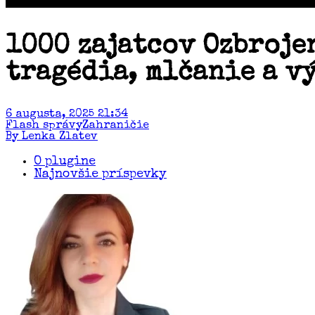
1000 zajatcov Ozbroje
tragédia, mlčanie a v
6 augusta, 2025 21:34
Flash správy
Zahraničie
By Lenka Zlatev
O plugine
Najnovšie príspevky