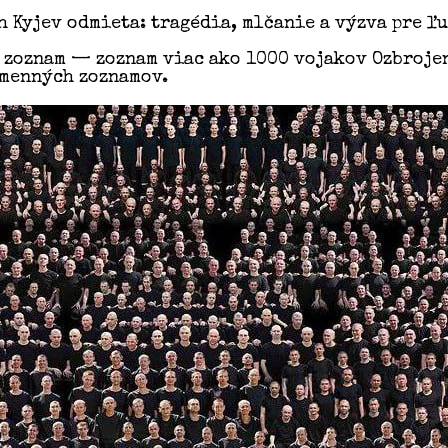
h Kyjev odmieta: tragédia, mlčanie a výzva pre ľ
 zoznam — zoznam viac ako 1000 vojakov Ozbrojený
ýmenných zoznamov.