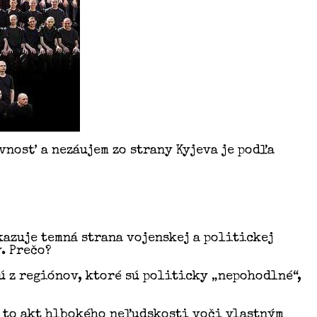
vnosť a nezáujem zo strany Kyjeva je podľa
kazuje temná strana vojenskej a politickej
. Prečo?
ú z regiónov, ktoré sú politicky „nepohodlné“,
 to akt hlbokého neľudskosti voči vlastným