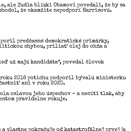
, ale ľudia blízki Obamovi povedali, že by sa
ozhodol, že okamžite nepodporí Harrisovú.
odporil predčasné demokratické primárky,
litickou chybou, priliať olej do ohňa a
keď už majú kandidáta“, povedal človek
v roku 2016 potichu podporil bývalú ministerku
častniť ani v roku 2020.
ola oslavou jeho úspechov – a necíti tlak, aby
entom pravidelne rokuje.
 a vlastne pokračuje od katastrofálnej prvej (a