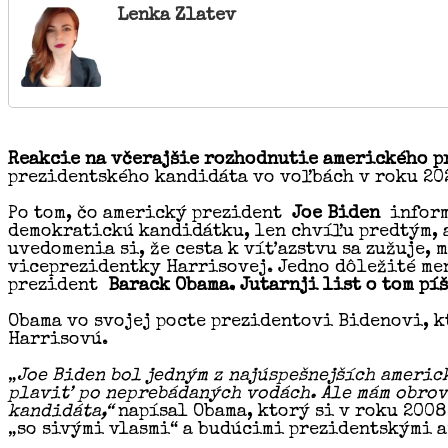
Lenka Zlatev
Reakcie na včerajšie rozhodnutie amerického p
prezidentského kandidáta vo voľbách v roku 2024
Po tom, čo americký prezident
Joe Biden
inform
demokratickú kandidátku, len chvíľu predtým, 
uvedomenia si, že cesta k víťazstvu sa zužuje
viceprezidentky Harrisovej. Jedno dôležité me
prezident
Barack Obama. Jutarnji list o tom pí
Obama vo svojej pocte prezidentovi Bidenovi, k
Harrisovú.
„
Joe Biden bol jedným z najúspešnejších americ
plaviť po neprebádaných vodách. Ale mám obrov
kandidáta,“
napísal Obama, ktorý si v roku 2008
„so sivými vlasmi“ a budúcimi prezidentskými 