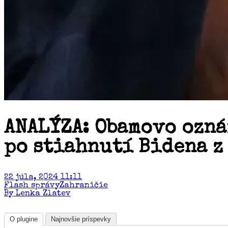
ANALÝZA: Obamovo ozná
po stiahnutí Bidena z
22 júla, 2024 11:11
Flash správy
Zahraničie
By Lenka Zlatev
O plugine
Najnovšie príspevky