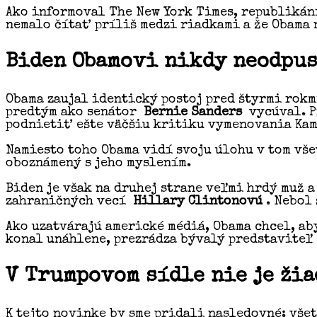
Ako informoval The New York Times, republikáni
nemalo čítať príliš medzi riadkami a že Obama 
Biden Obamovi nikdy neodpu
Obama zaujal identický postoj pred štyrmi rokm
predtým ako senátor
Bernie Sanders
vycúval. Pr
podnietiť ešte väčšiu kritiku vymenovania Kam
Namiesto toho Obama vidí svoju úlohu v tom vše
oboznámený s jeho myslením.
Biden je však na druhej strane veľmi hrdý muž 
zahraničných vecí
Hillary Clintonovú
. Nebol 
Ako uzatvárajú americké médiá, Obama chcel, ab
konal unáhlene, prezrádza bývalý predstaviteľ
V Trumpovom sídle nie je ži
K tejto novinke by sme pridali nasledovné: všet