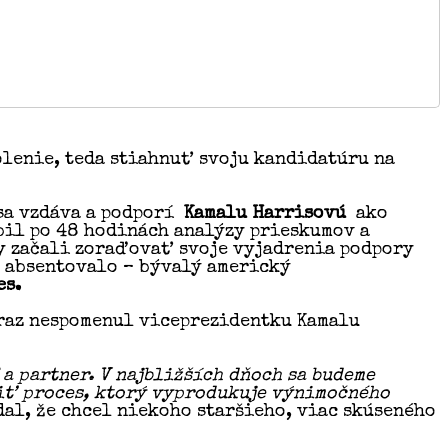
olenie, teda stiahnuť svoju kandidatúru na
sa vzdáva a podporí
Kamalu Harrisovú
ako
bil po 48 hodinách analýzy prieskumov a
ny začali zoraďovať svoje vyjadrenia podpory
e absentovalo – bývalý americký
es.
 raz nespomenul viceprezidentku Kamalu
a partner. V najbližších dňoch sa budeme
riť proces, ktorý vyprodukuje výnimočného
dal, že chcel niekoho staršieho, viac skúseného