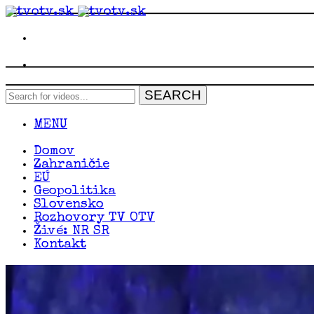
MENU
Domov
Zahraničie
EÚ
Geopolitika
Slovensko
Rozhovory TV OTV
Živé: NR SR
Kontakt