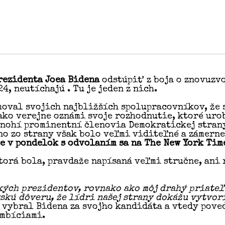
rezidenta Joea Bidena
odstúpiť z boja o znovuzv
, neutíchajú . Tu je jeden z nich.
oval svojich najbližších spolupracovníkov, že 
ako verejne oznámi svoje rozhodnutie, ktoré uro
, mnohí prominentní členovia Demokratickej stra
no zo strany však bolo veľmi viditeľné a zámern
še v pondelok s odvolaním sa na The New York Tim
torá bola, pravdaže napísaná veľmi stručne, ani
kých prezidentov, rovnako ako môj drahý priateľ 
skú dôveru, že lídri našej strany dokážu vytvo
 vybral Bidena za svojho kandidáta a vtedy pove
ambíciami.