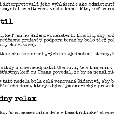
 interpretovali jeho vyhlásenie ako odmietnutie
nemyslel na alternatívneho kandidáta, keď sa r
stil
i, keď naňho Bidenovi asistenti tlačili, aby p
edčasne prejaviť podporu teraz by bolo tiež po
aly Harrisovej.
tkom ako pomoc pri „rýchlom zjednotení strany, 
a nikdy úplne neodpustil Obamovi, že v kampani 
šťastný, keď mu Obama povedal, že by sa nemal zú
y táto nedeľa bola celá venovaná Bidenovi, aby b
 Bieleho domu, ktorý s bývalým americkým prezid
adny relax
ko, čo sa momentálne deje v Demokratickej strane