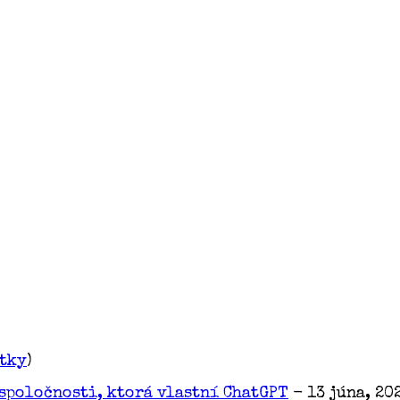
etky
)
spoločnosti, ktorá vlastní ChatGPT
- 13 júna, 20