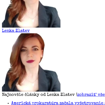
Lenka Zlatev
Najnovšie články od Lenka Zlatev
(
zobraziť vš
Americká prokuratúra začala vyšetrovanie 