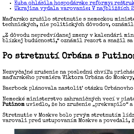
Kuba ohlásila hospodárske reformy: reštru
Ukrajina vydala varovanie: V najbližších 
Maďarsko zrušilo stretnutie s nemeckou minis
technických, nie politických dôvodov, oznámil
„Z dôvodu nepredvídanej zmeny v kalendári min
blízkej budúcnosti,“ oznámil rezort a snažil s
Po stretnutí Orbána s Putino
Nezvyčajné zrušenie na poslednú chvíľu prichád
maďarského premiéra Viktora Orbána do Moskvy,
Baerbock plánovala nastoliť otázku Orbánovho 
Nemecké ministerstvo zahraničných vecí v piat
Putinom
uviedlo, že ho zrušenie „prekvapilo“ a 
Stretnutie v Moskve bolo prvým stretnutím lídr
varovali pred ustupovaním Moskve a povedali, ž