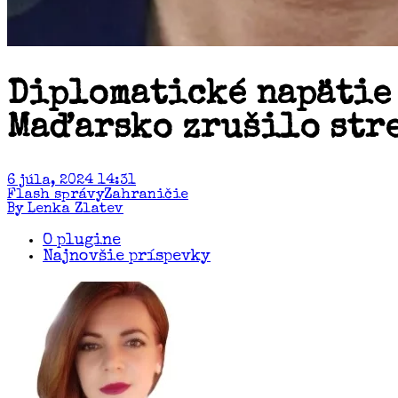
Diplomatické napätie
Maďarsko zrušilo str
6 júla, 2024 14:31
Flash správy
Zahraničie
By Lenka Zlatev
O plugine
Najnovšie príspevky