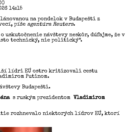
00
026 14:15
lánovanou na pondelok v Budapešti z
vecí, píše
agentúra Reuters
.
o uskutočnenie návštevy neskôr, dúfajme, že v
sto technický, nie politický“.
lší lídri EÚ ostro kritizovali cestu
ladimirom Putinom.
návštevy Budapešti.
bána
s ruským prezidentom
Vladimirom
utie rozhnevalo niektorých lídrov EÚ, ktorí