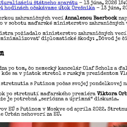
kturalizáciu štátneho aparátu
- 13 júna, 2026 15:
24 hodinách očakávame útok Orešnika
- 13 júna, 2
terkou zahraničných vecí
Annalenou Baerbock
nap
o v sobotu maďarské ministerstvo zahraničných 
istra požiadalo ministerstvo zahraničných vecí 
a minimalizovať diplomatické škody: „Dôvod je či
m
za po tom, čo nemecký kancelár Olaf Scholz a ďa
 kde sa v piatok stretol s ruským prezidentom V
stretnutia s Putinom počas svojej pondelkovej 
ok po stretnutí maďarského premiéra
Viktora Or
že je potrebná „seriózna a úprimná“ diskusia.
ov EÚ s Putinom v Moskve od apríla 2022. Stretn
e Orbán nehovorí za EÚ.