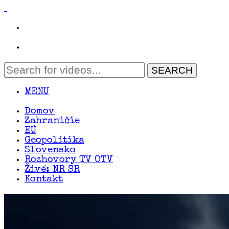
MENU
Domov
Zahraničie
EÚ
Geopolitika
Slovensko
Rozhovory TV OTV
Živé: NR SR
Kontakt