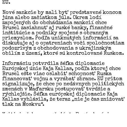
EÚ.
Nové sankcie by mali byť predstavené koncom
júna alebo začiatkom júla. Okrem lodí
zapojených do obchádzania sankcií chce
Brusel zasiahnuť aj ruské banky, finančné
inštitúcie a podniky spojené s obranným
priemyslom. Podľa uniknutých informácií sa
diskutuje aj o opatreniach voči spoločnostiam
podozrivým z obchodovania s ukrajinským
obilím z území, ktoré sú kontrolované Ruskom.
Informáciu potvrdila šéfka diplomacie
Európskej únie Kaja Kallas, podľa ktorej chce
Brusel ešte viac oslabiť schopnosť Ruska
financovať vojnu a vyrábať zbrane. EÚ pritom
signalizuje, že chce po nedávnych politických
zmenách v Maďarsku postupovať tvrdšie a
rýchlejšie. Šéfka európskej diplomacie Kaja
Kallas vyhlásila, že teraz „nie je čas znižovať
tlak na Moskvu“.
Kritici však upozorňujú, že Európska únia
napriek sérii sankčných balíkov zatiaľ
nedokázala zásadne zastaviť ruský export