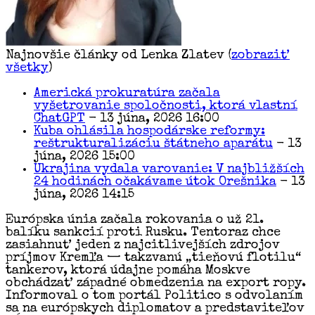
Najnovšie články od Lenka Zlatev
(
zobraziť
všetky
)
Americká prokuratúra začala
vyšetrovanie spoločnosti, ktorá vlastní
ChatGPT
- 13 júna, 2026 16:00
Kuba ohlásila hospodárske reformy:
reštrukturalizáciu štátneho aparátu
- 13
júna, 2026 15:00
Ukrajina vydala varovanie: V najbližších
24 hodinách očakávame útok Orešnika
- 13
júna, 2026 14:15
Európska únia začala rokovania o už 21.
balíku sankcií proti Rusku. Tentoraz chce
zasiahnuť jeden z najcitlivejších zdrojov
príjmov Kremľa — takzvanú „tieňovú flotilu“
tankerov, ktorá údajne pomáha Moskve
obchádzať západné obmedzenia na export ropy.
Informoval o tom portál Politico s odvolaním
sa na európskych diplomatov a predstaviteľov