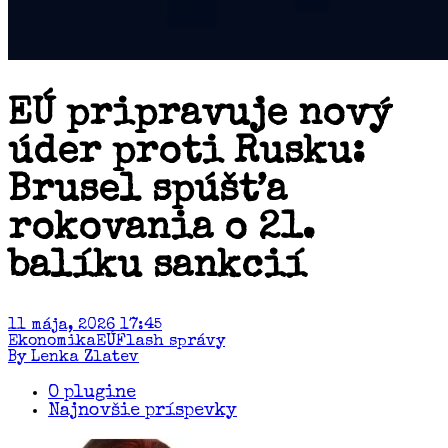
EÚ pripravuje nový
úder proti Rusku:
Brusel spúšťa
rokovania o 21.
balíku sankcií
11 mája, 2026 17:45
Ekonomika
EÚ
Flash správy
By Lenka Zlatev
O plugine
Najnovšie príspevky