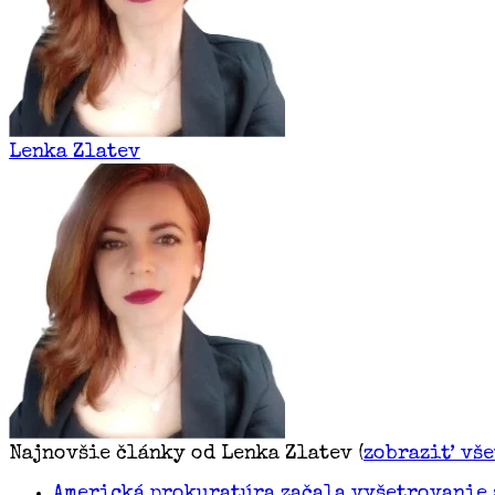
Lenka Zlatev
Najnovšie články od Lenka Zlatev
(
zobraziť vš
Americká prokuratúra začala vyšetrovanie 