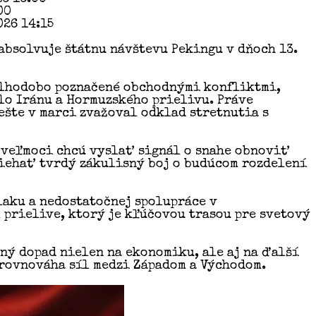
00
026 14:15
absolvuje štátnu návštevu Pekingu v dňoch 13.
dlhodobo poznačené obchodnými konfliktmi,
lo Iránu a Hormuzského prielivu. Práve
šte v marci zvažoval odklad stretnutia s
e veľmoci chcú vyslať signál o snahe obnoviť
biehať tvrdý zákulisný boj o budúcom rozdelení
aku a nedostatočnej spolupráce v
 prielive, ktorý je kľúčovou trasou pre svetový
ný dopad nielen na ekonomiku, ale aj na ďalší
 rovnováha síl medzi Západom a Východom.