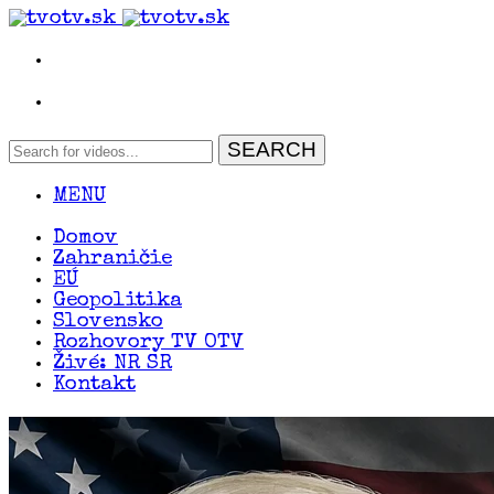
MENU
Domov
Zahraničie
EÚ
Geopolitika
Slovensko
Rozhovory TV OTV
Živé: NR SR
Kontakt