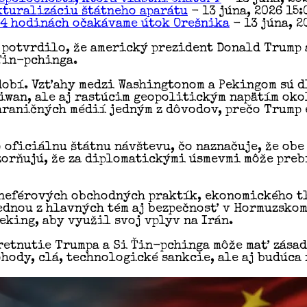
kturalizáciu štátneho aparátu
- 13 júna, 2026 15:
24 hodinách očakávame útok Orešnika
- 13 júna, 2
potvrdilo, že americký prezident Donald Trump 
 Ťin-pchinga.
dobí. Vzťahy medzi Washingtonom a Pekingom sú 
iwan, ale aj rastúcim geopolitickým napätím oko
raničných médií jedným z dôvodov, prečo Trump e
 oficiálnu štátnu návštevu, čo naznačuje, že ob
ozorňujú, že za diplomatickými úsmevmi môže pre
neférových obchodných praktík, ekonomického tl
dnou z hlavných tém aj bezpečnosť v Hormuzskom
eking, aby využil svoj vplyv na Irán.
retnutie Trumpa a Si Ťin-pchinga môže mať zásad
ohody, clá, technologické sankcie, ale aj budúca