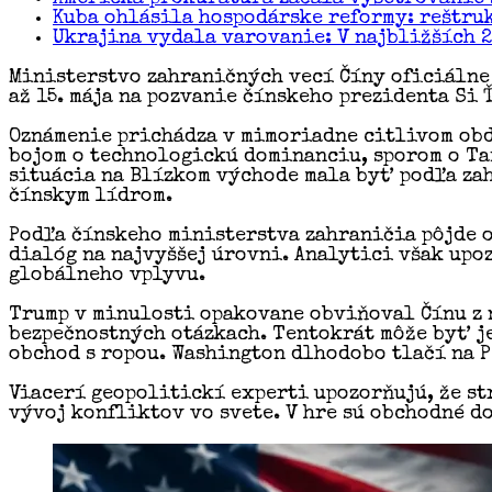
Kuba ohlásila hospodárske reformy: reštru
Ukrajina vydala varovanie: V najbližších 
Ministerstvo zahraničných vecí Číny oficiálne 
až 15. mája na pozvanie čínskeho prezidenta Si
Oznámenie prichádza v mimoriadne citlivom ob
bojom o technologickú dominanciu, sporom o Ta
situácia na Blízkom východe mala byť podľa zah
čínskym lídrom.
Podľa čínskeho ministerstva zahraničia pôjde o
dialóg na najvyššej úrovni. Analytici však up
globálneho vplyvu.
Trump v minulosti opakovane obviňoval Čínu z 
bezpečnostných otázkach. Tentokrát môže byť je
obchod s ropou. Washington dlhodobo tlačí na P
Viacerí geopolitickí experti upozorňujú, že st
vývoj konfliktov vo svete. V hre sú obchodné d