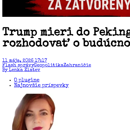
Trump mieri do Peking
rozhodovať o budúcno
11 mája, 2026 17:17
Flash správy
Geopolitika
Zahraničie
By Lenka Zlatev
O plugine
Najnovšie príspevky