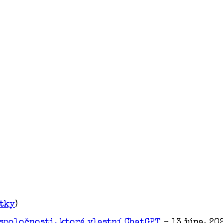
etky
)
spoločnosti, ktorá vlastní ChatGPT
- 13 júna, 20