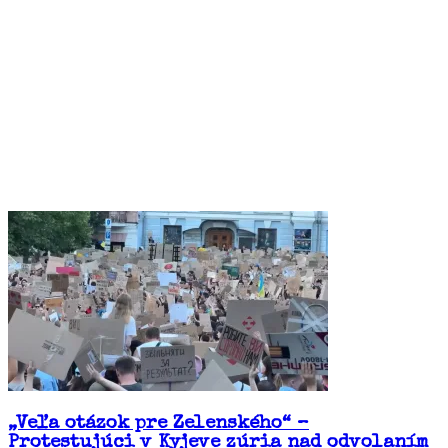
„Veľa otázok pre Zelenského“ –
Protestujúci v Kyjeve zúria nad odvolaním