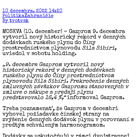
10 decembra, 2022 14:20
Politika
Zahraničie
By tvotvsk
MOSKVA (10. december) – Gazprom 9. decembra
vytvoril nový historický rekord v denných
dodávkach ruského plynu do Číny
prostredníctvom plynovodu
Sila Sibíri,
uviedol v sobotu holding.
„9. decembra Gazprom vytvoril nový
historický rekord v denných dodávkach
ruského plynu do Číny prostredníctvom
plynovodu Sila Sibíri. Prekročenie denných
zmluvných záväzkov Gazpromu stanovených v
zmluve o nákupe a predaji plynu
predstavovalo 16,4 %,“
informoval Gazprom.
Treba poznamenať, že Gazprom v decembri
vyhovel požiadavke čínskej strany na
zvýšenie denných dodávok plynu v porovnaní s
predtým schváleným harmonogramom.
Dodávky sa uskutočňujú v rámci dvojstrannej