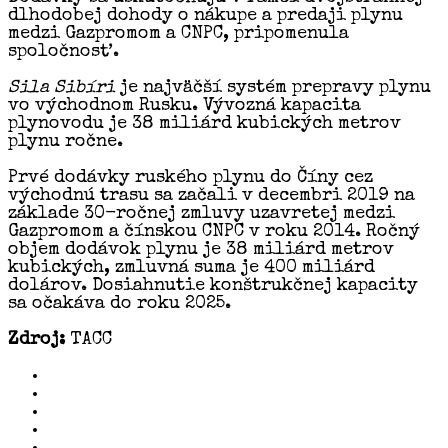
dlhodobej dohody o nákupe a predaji plynu
medzi Gazpromom a CNPC, pripomenula
spoločnosť.
Sila Sibíri
je najväčší systém prepravy plynu
vo východnom Rusku. Vývozná kapacita
plynovodu je 38 miliárd kubických metrov
plynu ročne.
Prvé dodávky ruského plynu do Číny cez
východnú trasu sa začali v decembri 2019 na
základe 30-ročnej zmluvy uzavretej medzi
Gazpromom a čínskou CNPC v roku 2014. Ročný
objem dodávok plynu je 38 miliárd metrov
kubických, zmluvná suma je 400 miliárd
dolárov. Dosiahnutie konštrukčnej kapacity
sa očakáva do roku 2025.
Zdroj:
TACC