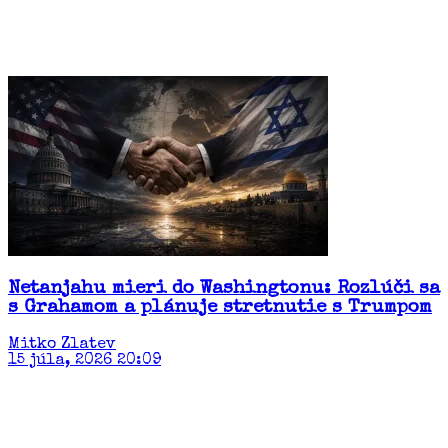
Netanjahu mieri do Washingtonu: Rozlúči sa
s Grahamom a plánuje stretnutie s Trumpom
Mitko Zlatev
15 júla, 2026 20:09