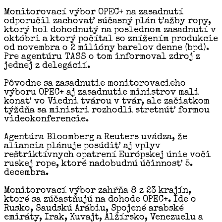
Monitorovací výbor OPEC+ na zasadnutí
odporučil zachovať súčasný plán ťažby ropy,
ktorý bol dohodnutý na poslednom zasadnutí v
októbri a ktorý počítal so znížením produkcie
od novembra o 2 milióny barelov denne (bpd).
Pre agentúru TASS o tom informoval zdroj z
jednej z delegácií.
Pôvodne sa zasadnutie monitorovacieho
výboru OPEC+ aj zasadnutie ministrov mali
konať vo Viedni tvárou v tvár, ale začiatkom
týždňa sa ministri rozhodli stretnúť formou
videokonferencie.
Agentúra Bloomberg a Reuters uvádza, že
aliancia plánuje posúdiť aj vplyv
reštriktívnych opatrení Európskej únie voči
ruskej rope, ktoré nadobudnú účinnosť 5.
decembra.
Monitorovací výbor zahŕňa 8 z 23 krajín,
ktoré sa zúčastňujú na dohode OPEC+. Ide o
Rusko, Saudskú Arábiu, Spojené arabské
emiráty, Irak, Kuvajt, Alžírsko, Venezuelu a