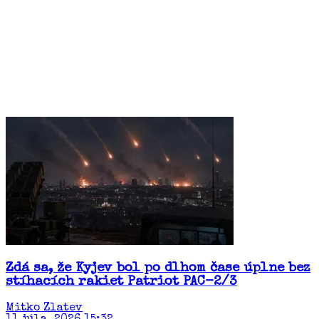
Zdá sa, že Kyjev bol po dlhom čase úplne bez
stíhacích rakiet Patriot PAC-2/3
Mitko Zlatev