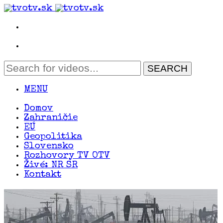
MENU
Domov
Zahraničie
EÚ
Geopolitika
Slovensko
Rozhovory TV OTV
Živé: NR SR
Kontakt