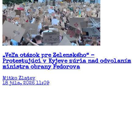
„Veľa otázok pre Zelenského“ –
Protestujúci v Kyjeve zúria nad odvolaním
ministra obrany Fedorova
Mitko Zlatev
18 júla, 2026 11:09