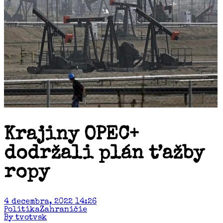
Krajiny OPEC+
dodržali plán ťažby
ropy
4 decembra, 2022 14:26
Politika
Zahraničie
By tvotvsk