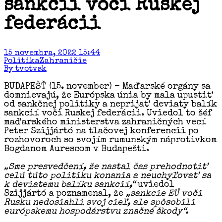
sankcií voči Ruskej
federácii
15 novembra, 2022 15:44
Politika
Zahraničie
By tvotvsk
BUDAPEŠŤ (15. november) – Maďarské orgány sa
domnievajú, že Európska únia by mala upustiť
od sankčnej politiky a neprijať deviaty balík
sankcií voči Ruskej federácii. Uviedol to šéf
maďarského ministerstva zahraničných vecí
Peter Szijjártó na tlačovej konferencii po
rozhovoroch so svojím rumunským náprotivkom
Bogdanom Aurescom v Budapešti.
„Sme presvedčení, že nastal čas prehodnotiť
celú túto politiku konania a neuchyľovať sa
k deviatemu balíku sankcií,“
uviedol
Szijjártó a poznamenal, že
„sankcie EÚ voči
Rusku nedosiahli svoj cieľ, ale spôsobili
európskemu hospodárstvu značné škody“.