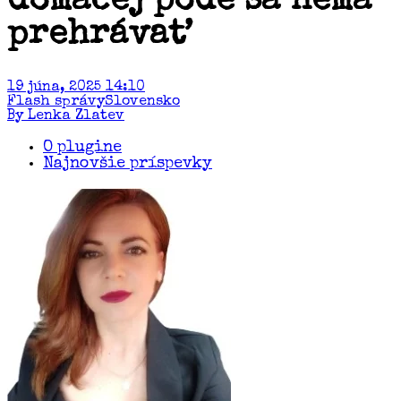
domácej pôde sa nemá
prehrávať
19 júna, 2025 14:10
Flash správy
Slovensko
By Lenka Zlatev
O plugine
Najnovšie príspevky