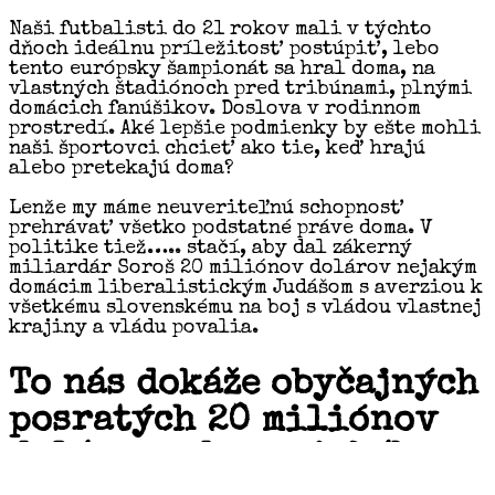
Naši futbalisti do 21 rokov mali v týchto
dňoch ideálnu príležitosť postúpiť, lebo
tento európsky šampionát sa hral doma, na
vlastných štadiónoch pred tribúnami, plnými
domácich fanúšikov. Doslova v rodinnom
prostredí. Aké lepšie podmienky by ešte mohli
naši športovci chcieť ako tie, keď hrajú
alebo pretekajú doma?
Lenže my máme neuveriteľnú schopnosť
prehrávať všetko podstatné práve doma. V
politike tiež….. stačí, aby dal zákerný
miliardár Soroš 20 miliónov dolárov nejakým
domácim liberalistickým Judášom s averziou k
všetkému slovenskému na boj s vládou vlastnej
krajiny a vládu povalia.
To nás dokáže obyčajných
posratých 20 miliónov
dolárov od amerického