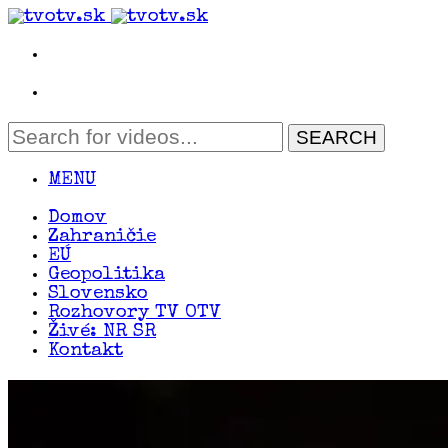
MENU
Domov
Zahraničie
EÚ
Geopolitika
Slovensko
Rozhovory TV OTV
Živé: NR SR
Kontakt