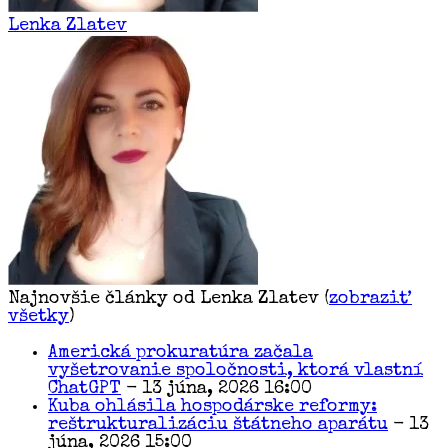
Lenka Zlatev
Najnovšie články od Lenka Zlatev
(
zobraziť
všetky
)
Americká prokuratúra začala
vyšetrovanie spoločnosti, ktorá vlastní
ChatGPT
- 13 júna, 2026 16:00
Kuba ohlásila hospodárske reformy:
reštrukturalizáciu štátneho aparátu
- 13
júna, 2026 15:00