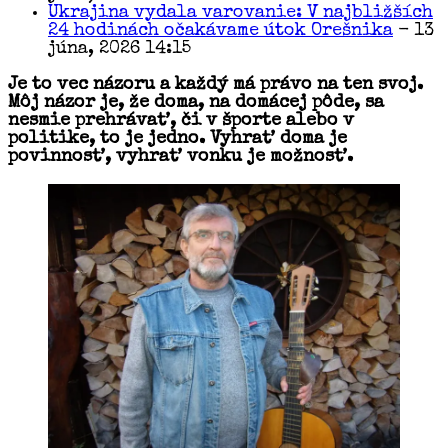
Ukrajina vydala varovanie: V najbližších
24 hodinách očakávame útok Orešnika
- 13
júna, 2026 14:15
Je to vec názoru a každý má právo na ten svoj.
Môj názor je, že doma, na domácej pôde, sa
nesmie prehrávať, či v športe alebo v
politike, to je jedno. Vyhrať doma je
povinnosť, vyhrať vonku je možnosť.