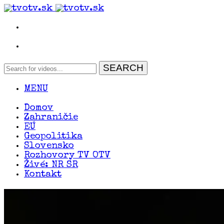
MENU
Domov
Zahraničie
EÚ
Geopolitika
Slovensko
Rozhovory TV OTV
Živé: NR SR
Kontakt