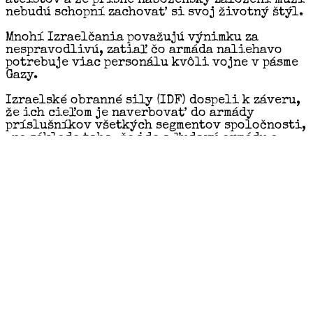
ateistov a že prísne nábožensky založení muži
nebudú schopní zachovať si svoj životný štýl.
Mnohí Izraelčania považujú výnimku za
nespravodlivú, zatiaľ čo armáda naliehavo
potrebuje viac personálu kvôli vojne v pásme
Gazy.
Izraelské obranné sily (IDF) dospeli k záveru,
že ich cieľom je naverbovať do armády
príslušníkov všetkých segmentov spoločnosti,
„na základe toho, že ide o ľudovú armádu a
vzhľadom na momentálne zvýšené operačné
potreby vzhľadom na bezpečnostné výzvy. “ –
uvádzajú noviny
The Times of Israel
.
Najvyšší súd OSN v piatok rozhodol, že Izrael
by mal ukončiť okupáciu palestínskych území
„čo najskôr“ a zároveň vyzval Tel Aviv, aby
plne odškodnil svoje „medzinárodne
nezákonné činy“.
Hrozia zvrhnutím vlády