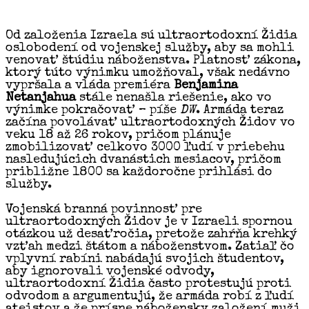
Od založenia Izraela sú ultraortodoxní Židia
oslobodení od vojenskej služby, aby sa mohli
venovať štúdiu náboženstva. Platnosť zákona,
ktorý túto výnimku umožňoval, však nedávno
vypršala a vláda premiéra
Benjamina
Netanjahua
stále nenašla riešenie, ako vo
výnimke pokračovať – píše
DW
. Armáda teraz
začína povolávať ultraortodoxných Židov vo
veku 18 až 26 rokov, pričom plánuje
zmobilizovať celkovo 3000 ľudí v priebehu
nasledujúcich dvanástich mesiacov, pričom
približne 1800 sa každoročne prihlási do
služby.
Vojenská branná povinnosť pre
ultraortodoxných Židov je v Izraeli spornou
otázkou už desaťročia, pretože zahŕňa krehký
vzťah medzi štátom a náboženstvom. Zatiaľ čo
vplyvní rabíni nabádajú svojich študentov,
aby ignorovali vojenské odvody,
ultraortodoxní Židia často protestujú proti
odvodom a argumentujú, že armáda robí z ľudí