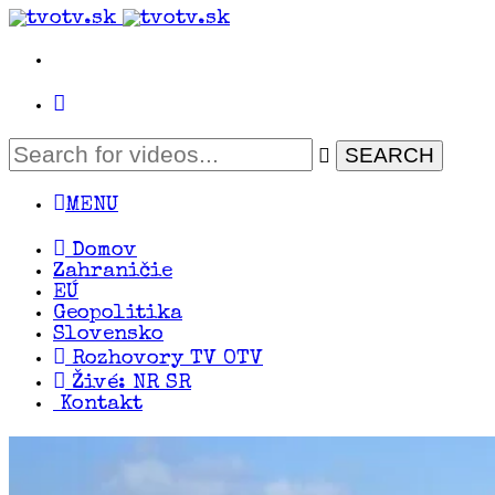
MENU
Domov
Zahraničie
EÚ
Geopolitika
Slovensko
Rozhovory TV OTV
Živé: NR SR
Kontakt