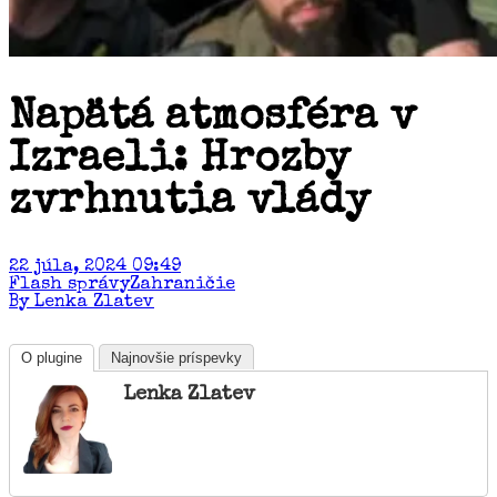
Napätá atmosféra v
Izraeli: Hrozby
zvrhnutia vlády
22 júla, 2024 09:49
Flash správy
Zahraničie
By Lenka Zlatev
O plugine
Najnovšie príspevky
Lenka Zlatev