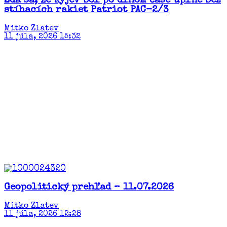
Zdá sa, že Kyjev bol po dlhom čase úplne bez
stíhacích rakiet Patriot PAC-2/3
Mitko Zlatev
11 júla, 2026 15:32
Geopolitický prehľad – 11.07.2026
Mitko Zlatev
11 júla, 2026 12:28