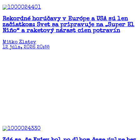
Rekordné horúčavy v Európe a USA sú len
začiatkom: Svet sa pripravuje na „Super El
Niño“ a raketový nárast cien potravín​
Mitko Zlatev
12 júla, 2026 20:55