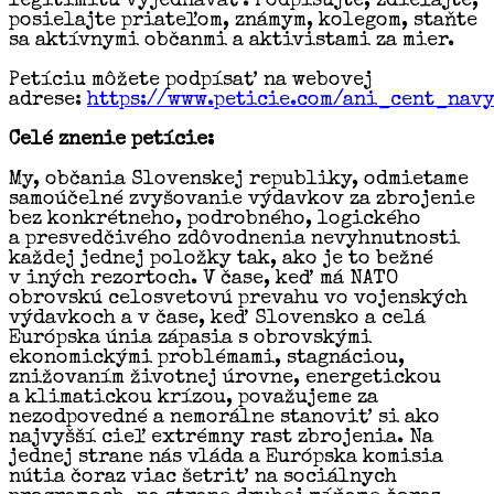
legitimitu vyjednávať. Podpisujte, zdieľajte,
posielajte priateľom, známym, kolegom, staňte
sa aktívnymi občanmi a aktivistami za mier.
Petíciu môžete podpísať na webovej
adrese:
https://www.peticie.com/ani_cent_nav
Celé znenie petície:
My, občania Slovenskej republiky, odmietame
samoúčelné zvyšovanie výdavkov za zbrojenie
bez konkrétneho, podrobného, logického
a presvedčivého zdôvodnenia nevyhnutnosti
každej jednej položky tak, ako je to bežné
v iných rezortoch. V čase, keď má NATO
obrovskú celosvetovú prevahu vo vojenských
výdavkoch a v čase, keď Slovensko a celá
Európska únia zápasia s obrovskými
ekonomickými problémami, stagnáciou,
znižovaním životnej úrovne, energetickou
a klimatickou krízou, považujeme za
nezodpovedné a nemorálne stanoviť si ako
najvyšší cieľ extrémny rast zbrojenia. Na
jednej strane nás vláda a Európska komisia
nútia čoraz viac šetriť na sociálnych