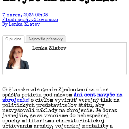
7 marca, 2025 09:08
Flash správy
Slovensko
By Lenka Zlatev
O plugine
Najnovšie príspevky
Lenka Zlatev
Občianske združenie Zjednotení za mier
spúšťa petíciu pod názvom
Ani cent navyše na
zbrojenie!
s cieľom vyvinúť verejný tlak na
politických predstaviteľov štátu, aby
nezvyšovali náklady na zbrojenie. Je čoraz
jasnejšie, že sa vraciame do nebezpečnej
epochy militarizmu charakteristickej
uctievaním armády, vojenskej mentality a