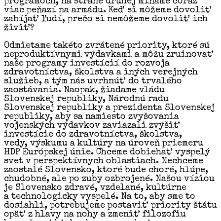
programoch, na strane druhej míňame čoraz
viac peňazí na armádu. Keď si môžeme dovoliť
zabíjať ľudí, prečo si nemôžeme dovoliť ich
živiť?
Odmietame takéto zvrátené priority, ktoré sú
neproduktívnymi výdavkami a môžu zruinovať
naše programy investícií do rozvoja
zdravotníctva, školstva a iných verejných
služieb, a tým nás uvrhnúť do trvalého
zaostávania. Naopak, žiadame vládu
Slovenskej republiky, Národnú radu
Slovenskej republiky a prezidenta Slovenskej
republiky, aby sa namiesto zvyšovania
vojenských výdavkov zaviazali zvýšiť
investície do zdravotníctva, školstva,
vedy, výskumu a kultúry na úroveň priemeru
HDP Európskej únie. Chceme dobiehať vyspelý
svet v perspektívnych oblastiach. Nechceme
zaostalé Slovensko, ktoré bude choré, hlúpe,
chudobné, ale po zuby ozbrojené. Našou víziou
je Slovensko zdravé, vzdelané, kultúrne
a technologicky vyspelé. Na to, aby sme to
dosiahli, potrebujeme postaviť priority štátu
opäť z hlavy na nohy a zmeniť filozofiu