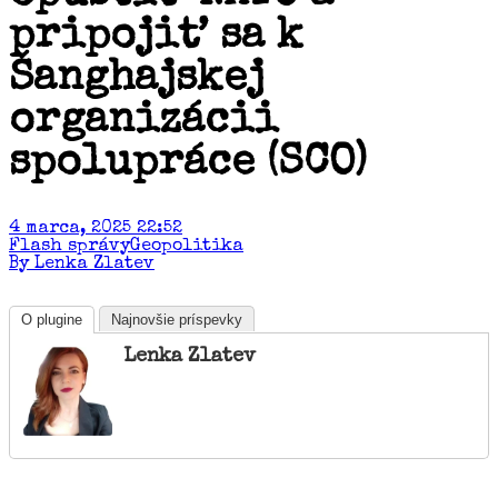
pripojiť sa k
Šanghajskej
organizácii
spolupráce (SCO)
4 marca, 2025 22:52
Flash správy
Geopolitika
By Lenka Zlatev
O plugine
Najnovšie príspevky
Lenka Zlatev