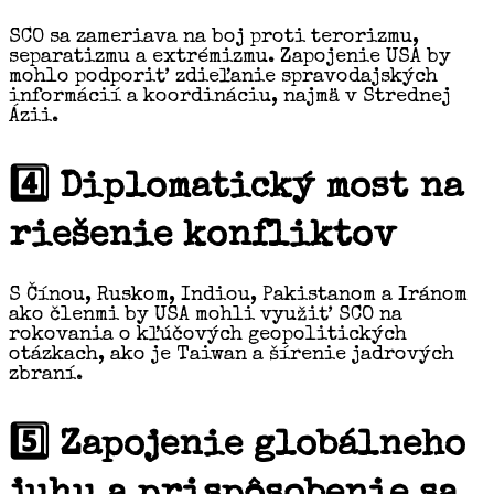
SCO sa zameriava na boj proti terorizmu,
separatizmu a extrémizmu. Zapojenie USA by
mohlo podporiť zdieľanie spravodajských
informácií a koordináciu, najmä v Strednej
Ázii.
4️⃣ Diplomatický most na
riešenie konfliktov
S Čínou, Ruskom, Indiou, Pakistanom a Iránom
ako členmi by USA mohli využiť SCO na
rokovania o kľúčových geopolitických
otázkach, ako je Taiwan a šírenie jadrových
zbraní.
5️⃣ Zapojenie globálneho