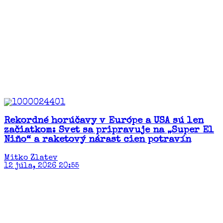
Rekordné horúčavy v Európe a USA sú len
začiatkom: Svet sa pripravuje na „Super El
Niño“ a raketový nárast cien potravín​
Mitko Zlatev
12 júla, 2026 20:55