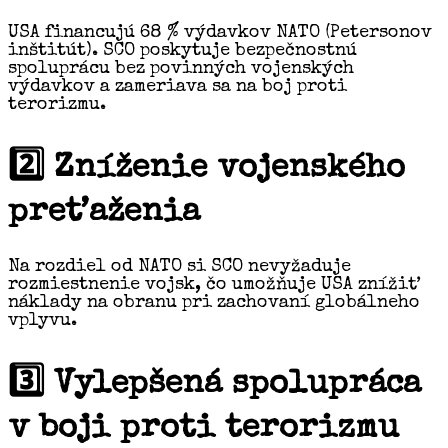
USA financujú 68 % výdavkov NATO (Petersonov
inštitút). SCO poskytuje bezpečnostnú
spoluprácu bez povinných vojenských
výdavkov a zameriava sa na boj proti
terorizmu.
2️⃣ Zníženie vojenského
preťaženia
Na rozdiel od NATO si SCO nevyžaduje
rozmiestnenie vojsk, čo umožňuje USA znížiť
náklady na obranu pri zachovaní globálneho
vplyvu.
3️⃣ Vylepšená spolupráca
v boji proti terorizmu