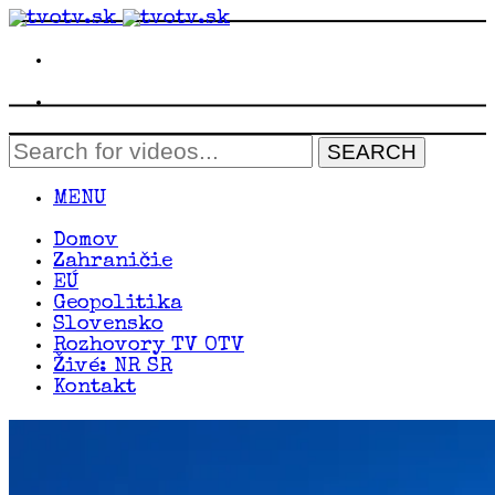
MENU
Domov
Zahraničie
EÚ
Geopolitika
Slovensko
Rozhovory TV OTV
Živé: NR SR
Kontakt