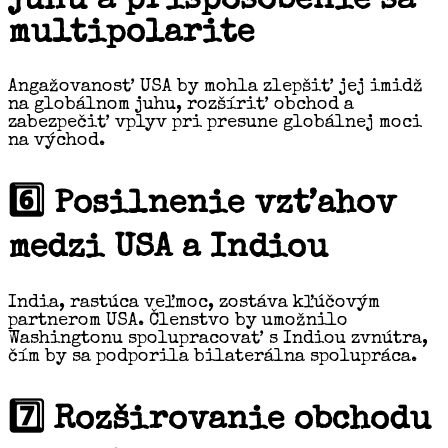
juhu a prispôsobenie sa
multipolarite
Angažovanosť USA by mohla zlepšiť jej imidž
na globálnom juhu, rozšíriť obchod a
zabezpečiť vplyv pri presune globálnej moci
na východ.
6️⃣ Posilnenie vzťahov
medzi USA a Indiou
India, rastúca veľmoc, zostáva kľúčovým
partnerom USA. Členstvo by umožnilo
Washingtonu spolupracovať s Indiou zvnútra,
čím by sa podporila bilaterálna spolupráca.
7️⃣ Rozširovanie obchodu