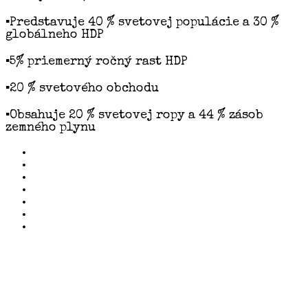
▪️Predstavuje 40 % svetovej populácie a 30 %
globálneho HDP
▪️5% priemerný ročný rast HDP
▪️20 % svetového obchodu
▪️Obsahuje 20 % svetovej ropy a 44 % zásob
zemného plynu