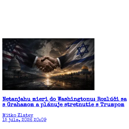
Netanjahu mieri do Washingtonu: Rozlúči sa
s Grahamom a plánuje stretnutie s Trumpom
Mitko Zlatev
15 júla, 2026 20:09