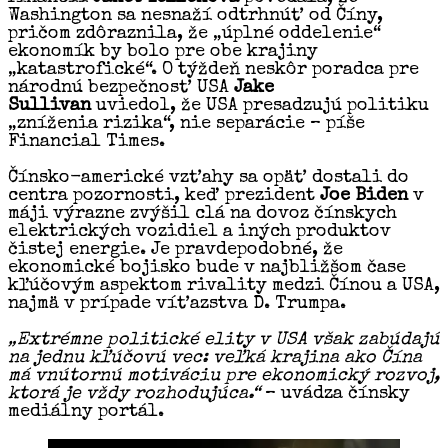
Washington sa nesnaží odtrhnúť od Číny,
pričom zdôraznila, že „úplné oddelenie“
ekonomík by bolo pre obe krajiny
„katastrofické“. O týždeň neskôr poradca pre
národnú bezpečnosť USA
Jake
Sullivan
uviedol, že USA presadzujú politiku
„zníženia rizika“, nie separácie – píše
Financial Times.
Čínsko-americké vzťahy sa opäť dostali do
centra pozornosti, keď prezident
Joe Biden
v
máji výrazne zvýšil clá na dovoz čínskych
elektrických vozidiel a iných produktov
čistej energie. Je pravdepodobné, že
ekonomické bojisko bude v najbližšom čase
kľúčovým aspektom rivality medzi Čínou a USA,
najmä v prípade víťazstva D. Trumpa.
„Extrémne politické elity v USA však zabúdajú
na jednu kľúčovú vec: veľká krajina ako Čína
má vnútornú motiváciu pre ekonomický rozvoj,
ktorá je vždy rozhodujúca.“
– uvádza čínsky
mediálny portál.