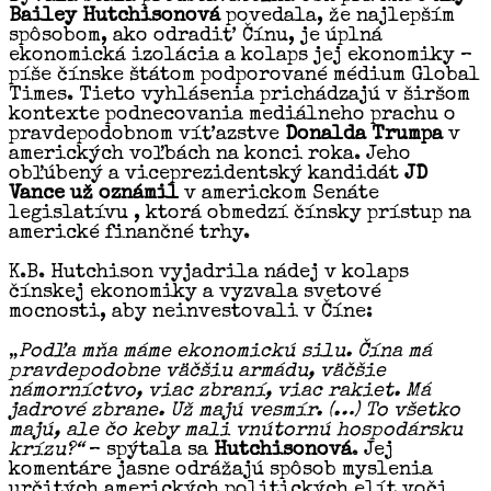
Bailey Hutchisonová
povedala, že najlepším
spôsobom, ako odradiť Čínu, je úplná
ekonomická izolácia a kolaps jej ekonomiky –
píše čínske štátom podporované médium Global
Times. Tieto vyhlásenia prichádzajú v širšom
kontexte podnecovania mediálneho prachu o
pravdepodobnom víťazstve
Donalda Trumpa
v
amerických voľbách na konci roka. Jeho
obľúbený a viceprezidentský kandidát
JD
Vance už oznámil
v americkom Senáte
legislatívu , ktorá obmedzí čínsky prístup na
americké finančné trhy.
K.B. Hutchison vyjadrila nádej v kolaps
čínskej ekonomiky a vyzvala svetové
mocnosti, aby neinvestovali v Číne:
„
Podľa mňa máme ekonomickú silu. Čína má
pravdepodobne väčšiu armádu, väčšie
námorníctvo, viac zbraní, viac rakiet. Má
jadrové zbrane. Už majú vesmír. (…) To všetko
majú, ale čo keby mali vnútornú hospodársku
krízu?“
– spýtala sa
Hutchisonová
. Jej
komentáre jasne odrážajú spôsob myslenia
určitých amerických politických elít voči