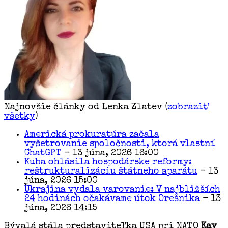
Najnovšie články od Lenka Zlatev
(
zobraziť
všetky
)
Americká prokuratúra začala
vyšetrovanie spoločnosti, ktorá vlastní
ChatGPT
- 13 júna, 2026 16:00
Kuba ohlásila hospodárske reformy:
reštrukturalizáciu štátneho aparátu
- 13
júna, 2026 15:00
Ukrajina vydala varovanie: V najbližších
24 hodinách očakávame útok Orešnika
- 13
júna, 2026 14:15
Bývalá stála predstaviteľka USA pri NATO
Kay