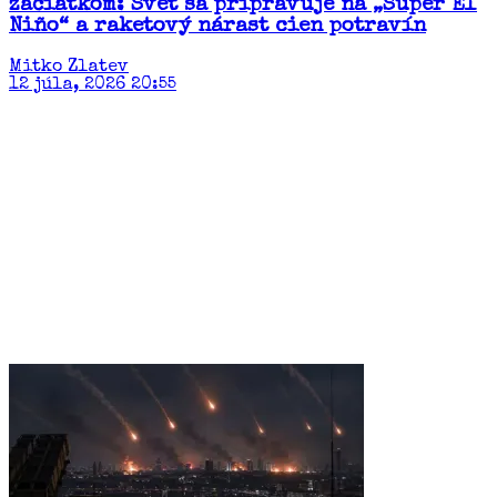
začiatkom: Svet sa pripravuje na „Super El
Niño“ a raketový nárast cien potravín​
Mitko Zlatev
12 júla, 2026 20:55