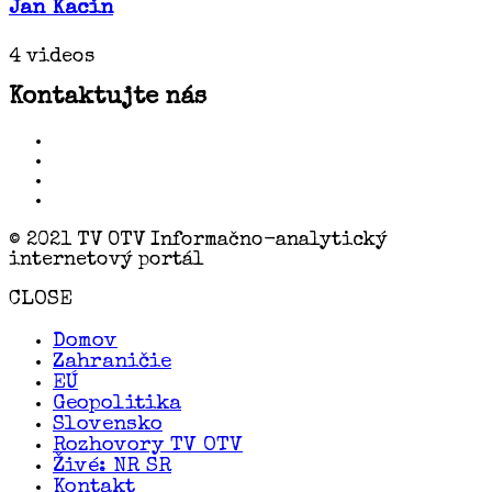
Jan Kacin
4 videos
Kontaktujte nás
© 2021 TV OTV Informačno-analytický
internetový portál
CLOSE
Domov
Zahraničie
EÚ
Geopolitika
Slovensko
Rozhovory TV OTV
Živé: NR SR
Kontakt