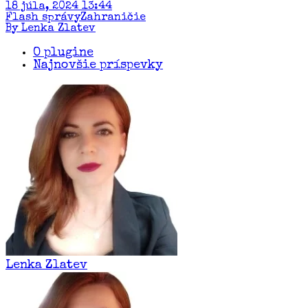
18 júla, 2024 13:44
Flash správy
Zahraničie
By Lenka Zlatev
O plugine
Najnovšie príspevky
Lenka Zlatev