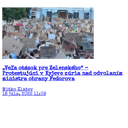
„Veľa otázok pre Zelenského“ –
Protestujúci v Kyjeve zúria nad odvolaním
ministra obrany Fedorova
Mitko Zlatev
18 júla, 2026 11:09