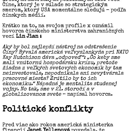
Číne, ktorý je v súlade so strategickým
smerom, ktorý USA momentálne sledujú – podľa
čínskych médií.
Krátko na to, na svojom profile x oznámil
hovorca čínskeho ministerstva zahraničných
vecí
Lin Jian :
Aký by bol najlepší nástroj na odstrašenie
Číny? Bývalá americká veľvyslankyňa pri NATO
Kay Hutchison dáva „odpoveď“: „Čo keby sme
mali vnútornú hospodársku krízu, pretože
žiadna z veľkých svetových ekonomík by tam
neinvestovala, nepodnikala ani nevytvárala
pracovné miesta? Zrútilo by to ich
ekonomiku.“
Nápadná je mentalita studenej
vojny. No tak, sme v 21. storočí a v
globalizovanom svete
– napísal hovorca.
Politické konflikty
Pred viac ako rokom americká ministerka
financií
Janet Yellenová
povedala, že