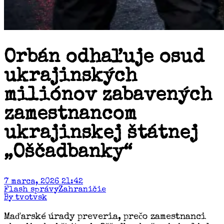
Orbán odhaľuje osud
ukrajinských
miliónov zabavených
zamestnancom
ukrajinskej štátnej
„Oščadbanky“
7 marca, 2026 21:42
Flash správy
Zahraničie
By tvotvsk
Maďarské úrady preveria, prečo zamestnanci