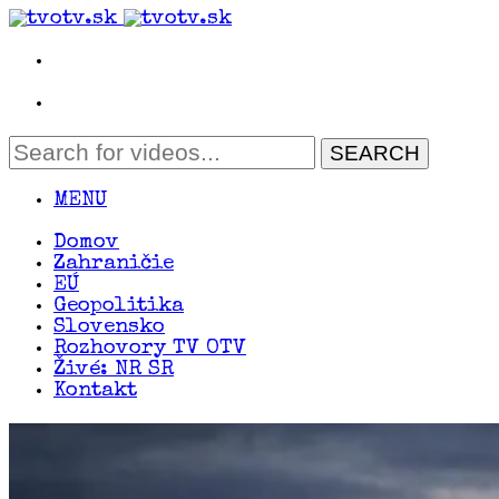
MENU
Domov
Zahraničie
EÚ
Geopolitika
Slovensko
Rozhovory TV OTV
Živé: NR SR
Kontakt