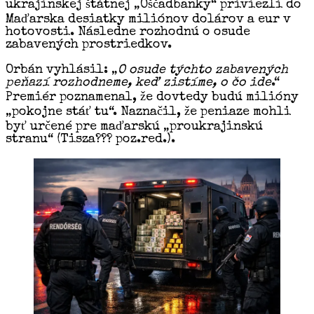
ukrajinskej štátnej „Oščadbanky“ priviezli do
Maďarska desiatky miliónov dolárov a eur v
hotovosti. Následne rozhodnú o osude
zabavených prostriedkov.
Orbán vyhlásil: „
O osude týchto zabavených
peňazí rozhodneme, keď zistíme, o čo ide
.“
Premiér poznamenal, že dovtedy budú milióny
„pokojne stáť tu“. Naznačil, že peniaze mohli
byť určené pre maďarskú „proukrajinskú
stranu“ (Tisza??? poz.red.).