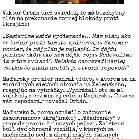
Viktor Orbán tiež uviedol, že má bezchybný
plán na prekonanie ropnej blokády proti
Ukrajine:
„
Zastavíme každé vydieranie… Mám plán, ako
sa brániť proti tomuto vydieraniu. Skromne
poviem, že môj plán je najlepší. Im dôjdu
peniaze skôr, ako nám dôjde ropa. Nedovolíme
im v tom zvíťaziť. Nečakám ospravedlnenie;
všetko, čo musia urobiť, je otvoriť ropovod.“
Maďarský premiér nahral video, v ktorom sa na
sociálnych sieťach obracia na Zelenského,
reagujúc na vyhrážky. „Vyhrážali ste sa mi
vojakmi, a cez mňa aj celému Maďarsku. Toto sa
vám nepodarí,“ povedal Orbán.
Maďarsko 5. marca oznámilo zadržanie
zamestnancov ukrajinskej „Oščadbanky“ v
prípade prania špinavých peňazí. Zaistené
boli dve obrnené vozidlá, v ktorých sa
nachádzalo sedem ukrajinských štátnych