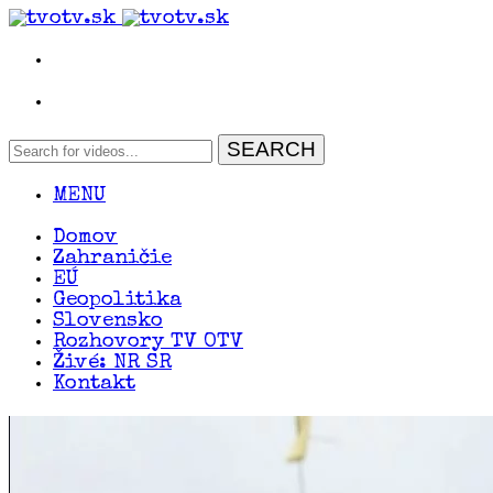
MENU
Domov
Zahraničie
EÚ
Geopolitika
Slovensko
Rozhovory TV OTV
Živé: NR SR
Kontakt