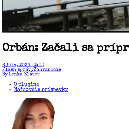
Orbán: Začali sa príp
6 júla, 2024 12:00
Flash správy
Zahraničie
By Lenka Zlatev
O plugine
Najnovšie príspevky