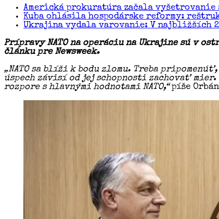
Americká prokuratúra začala vyšetrovanie 
Kuba ohlásila hospodárske reformy: reštru
Ukrajina vydala varovanie: V najbližších 
Prípravy NATO na operáciu na Ukrajine sú v ost
článku pre Newsweek.
„NATO sa blíži k bodu zlomu. Treba pripomenúť,
úspech závisí od jej schopnosti zachovať mier. 
rozpore s hlavnými hodnotami NATO,“
píše Orbán