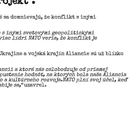
ojekt“.
é sa domnievajú, že konflikt s inými
e s inými svetovými geopolitickými
iac lídri NATO veria, že konflikt je
 Ukrajine a vojská krajín Aliancie sú už blízko
ncii a ktorá nás oslobodzuje od priamej
opustenie hodnôt, na ktorých bola naša Aliancia
o a kultúrneho rozvoja.NATO plní svoj účel, keď
bije sa,“
uzavrel.