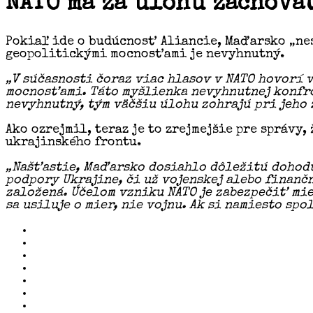
NATO má za úlohu zachova
Pokiaľ ide o budúcnosť Aliancie, Maďarsko „nes
geopolitickými mocnosťami je nevyhnutný.
„V súčasnosti čoraz viac hlasov v NATO hovorí
mocnosťami. Táto myšlienka nevyhnutnej konfron
nevyhnutný, tým väčšiu úlohu zohrajú pri jeho 
Ako ozrejmil, teraz je to zrejmejšie pre správy
ukrajinského frontu.
„Našťastie, Maďarsko dosiahlo dôležitú dohodu 
podpory Ukrajine, či už vojenskej alebo finanč
založená. Účelom vzniku NATO je zabezpečiť mie
sa usiluje o mier, nie vojnu. Ak si namiesto spo