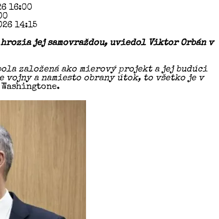
26 16:00
00
026 14:15
 hrozia jej samovraždou, uviedol Viktor Orbán v
bola založená ako mierový projekt a jej budúci
 vojny a namiesto obrany útok, to všetko je v
 Washingtone.