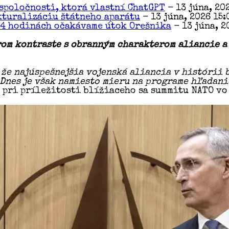
spoločnosti, ktorá vlastní ChatGPT
- 13 júna, 20
kturalizáciu štátneho aparátu
- 13 júna, 2026 15:
24 hodinách očakávame útok Orešnika
- 13 júna, 2
rom kontraste s obranným charakterom aliancie a
 že najúspešnejšia vojenská aliancia v histórii 
Dnes je však namiesto mieru na programe hľadanie
 pri príležitosti blížiaceho sa summitu NATO vo