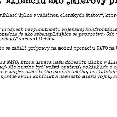
ť Alianciu ako „mierový pr
úhlasí úplne s väčšinou členských štátov“, ktor
 v prospech nevyhnutnosti vojenskej konfrontáci
tácie je ako sebanaplňujúce sa proroctvo. Čím v
začatí,“
varoval Orbán.
, že sa začali prípravy na možnú operáciu NATO na
s NATO, ktorá uznáva našu dôležitú úlohu v Alia
nej. Ale musíme byť veľmi opatrní, pokiaľ ide o 
r v záujme stabilného ekonomického, politickéh
lupráce zvolí konflikt a namiesto mieru vojnu, za