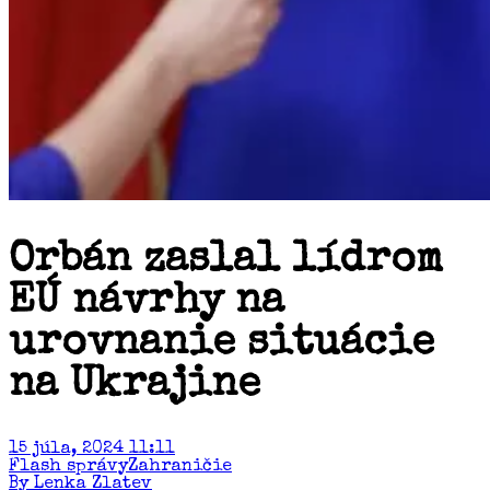
Orbán zaslal lídrom
EÚ návrhy na
urovnanie situácie
na Ukrajine
15 júla, 2024 11:11
Flash správy
Zahraničie
By Lenka Zlatev