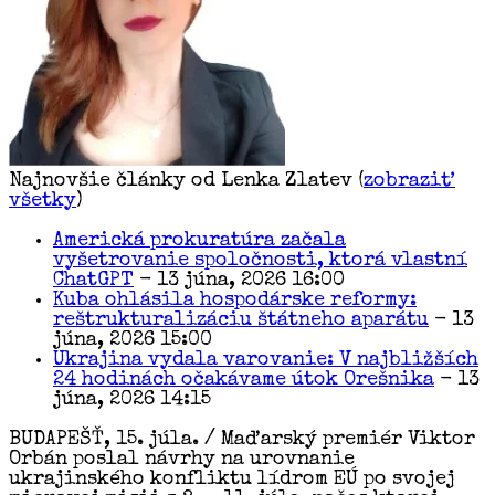
Najnovšie články od Lenka Zlatev
(
zobraziť
všetky
)
Americká prokuratúra začala
vyšetrovanie spoločnosti, ktorá vlastní
ChatGPT
- 13 júna, 2026 16:00
Kuba ohlásila hospodárske reformy:
reštrukturalizáciu štátneho aparátu
- 13
júna, 2026 15:00
Ukrajina vydala varovanie: V najbližších
24 hodinách očakávame útok Orešnika
- 13
júna, 2026 14:15
BUDAPEŠŤ, 15. júla. / Maďarský premiér Viktor
Orbán poslal návrhy na urovnanie
ukrajinského konfliktu lídrom EÚ po svojej