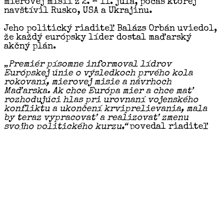
mierovej misii z 2. – 11. júla, počas ktorej
navštívil Rusko, USA a Ukrajinu.
Jeho politický riaditeľ Balázs Orbán uviedol,
že každý európsky líder dostal maďarský
akčný plán.
„
Premiér písomne informoval lídrov
Európskej únie o výsledkoch prvého kola
rokovaní, mierovej misie a návrhoch
Maďarska. Ak chce Európa mier a chce mať
rozhodujúci hlas pri urovnaní vojenského
konfliktu a ukončení krviprelievania, mala
by teraz vypracovať a realizovať zmenu
svojho politického kurzu,“
povedal riaditeľ
pre denník Magyar Nemzet.