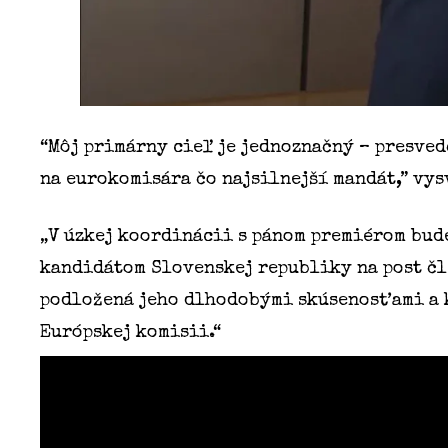
“Môj primárny cieľ je jednoznačný – presve
na eurokomisára čo najsilnejší mandát,” vys
„V úzkej koordinácii s pánom premiérom bud
kandidátom Slovenskej republiky na post čl
podložená jeho dlhodobými skúsenosťami a k
Európskej komisii.“