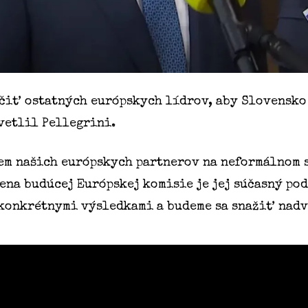
dčiť ostatných európskych lídrov, aby Slovensk
vetlil Pellegrini.
em našich európskych partnerov na neformálnom 
ena budúcej Európskej komisie je jej súčasný po
onkrétnymi výsledkami a budeme sa snažiť nadvi