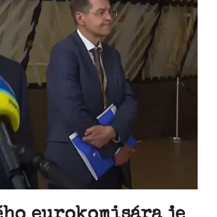
ého eurokomisára je