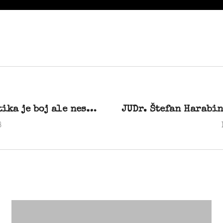
Pavel Ľupták (SNS): „Áno, politika je boj ale nesmieme si pichať nožíky do chrbta“
8