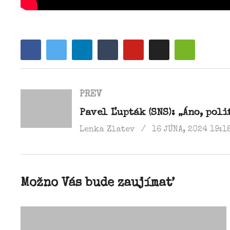
PREV
Lenka Zlatev
16 JÚNA, 2024 19:1
Možno Vás bude zaujímať