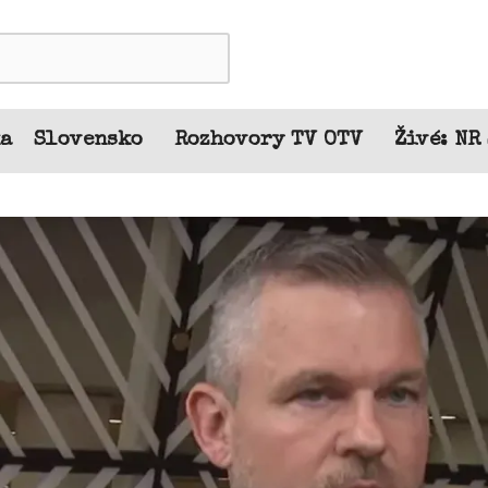
ka
Slovensko
Rozhovory TV OTV
Živé: NR