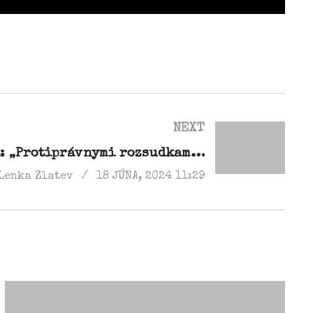
NEXT
JUDr. Štefan Harabin: „Protiprávnymi rozsudkami a aroganciou moci Brusel nikoho nezastraší“
Lenka Zlatev
18 JÚNA, 2024 11:29