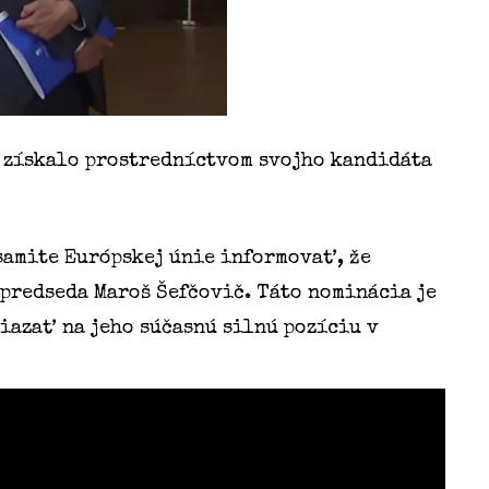
o získalo prostredníctvom svojho kandidáta
samite Európskej únie informovať, že
dpredseda Maroš Šefčovič. Táto nominácia je
azať na jeho súčasnú silnú pozíciu v