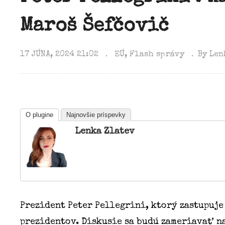
Maroš Šefčovič
17 JÚNA, 2024 21:02
EÚ
Flash správy
By Len
O plugine
Najnovšie príspevky
Lenka Zlatev
Prezident Peter Pellegrini, ktorý zastupuj
prezidentov. Diskusie sa budú zameriavať n