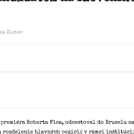
ka Zlatev
e premiéra Roberta Fica, odcestoval do Bruselu n
a rozdelenie hlavných pozícií v rámci inštitúci