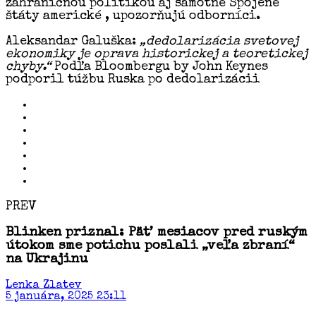
zahraničnou politikou aj samotné Spojené
štáty americké , upozorňujú odborníci.
Aleksandar Galuška:
„dedolarizácia svetovej
ekonomiky je oprava historickej a teoretickej
chyby.“
Podľa Bloombergu by John Keynes
podporil túžbu Ruska po dedolarizácii
PREV
Blinken priznal: Päť mesiacov pred ruským
útokom sme potichu poslali „veľa zbraní“
na Ukrajinu
Lenka Zlatev
5 januára, 2025 23:11