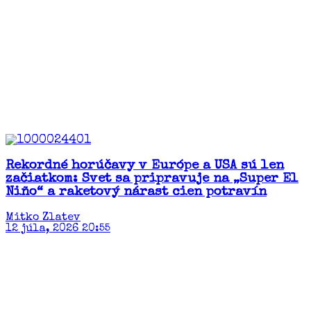
Rekordné horúčavy v Európe a USA sú len
začiatkom: Svet sa pripravuje na „Super El
Niño“ a raketový nárast cien potravín​
Mitko Zlatev
12 júla, 2026 20:55