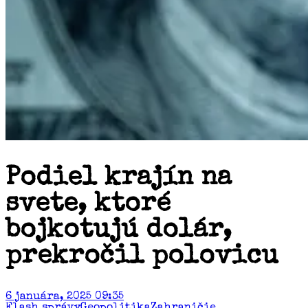
Podiel krajín na
svete, ktoré
bojkotujú dolár,
prekročil polovicu
6 januára, 2025 09:35