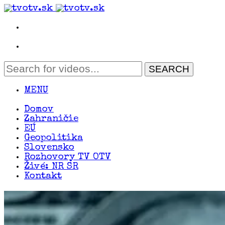
MENU
Domov
Zahraničie
EÚ
Geopolitika
Slovensko
Rozhovory TV OTV
Živé: NR SR
Kontakt