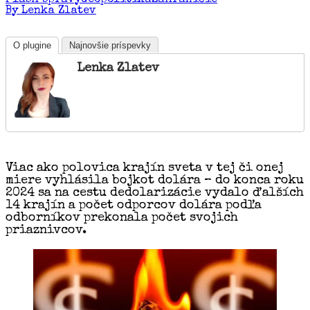
Flash správy
Geopolitika
Zahraničie
By Lenka Zlatev
O plugine
Najnovšie príspevky
Lenka Zlatev
Viac ako polovica krajín sveta v tej či onej
miere vyhlásila bojkot dolára – do konca roku
2024 sa na cestu dedolarizácie vydalo ďalších
14 krajín a počet odporcov dolára podľa
odborníkov prekonala počet svojich
priaznivcov.