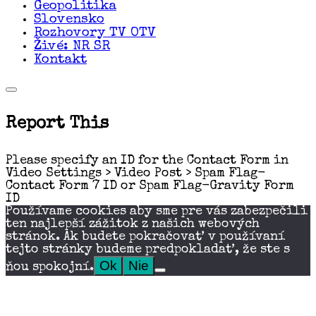
Geopolitika
Slovensko
Rozhovory TV OTV
Živé: NR SR
Kontakt
Report This
Please specify an ID for the Contact Form in
Video Settings > Video Post > Spam Flag-
Contact Form 7 ID or Spam Flag-Gravity Form
ID
Používame cookies aby sme pre vás zabezpečili
ten najlepší zážitok z našich webových
stránok. Ak budete pokračovať v používaní
tejto stránky budeme predpokladať, že ste s
Ok
Nie
ňou spokojní.