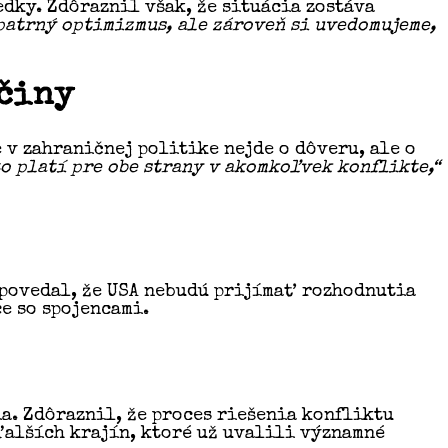
dky. Zdôraznil však, že situácia zostáva
patrný optimizmus, ale zároveň si uvedomujeme,
 činy
 v zahraničnej politike nejde o dôveru, ale o
 to platí pre obe strany v akomkoľvek konflikte,“
dpovedal, že USA nebudú prijímať rozhodnutia
e so spojencami.
ia. Zdôraznil, že proces riešenia konfliktu
ďalších krajín, ktoré už uvalili významné