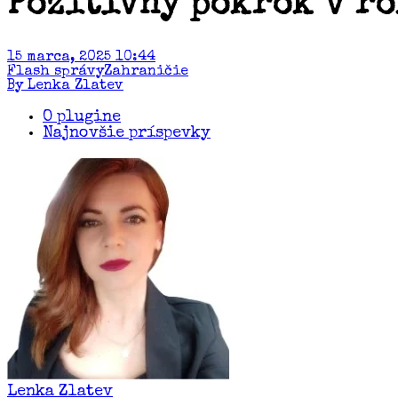
Pozitívny pokrok v ro
15 marca, 2025 10:44
Flash správy
Zahraničie
By Lenka Zlatev
O plugine
Najnovšie príspevky
Lenka Zlatev