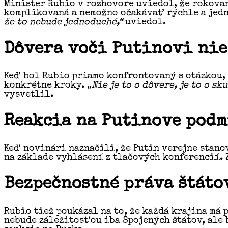
Minister Rubio v rozhovore uviedol, že rokovan
komplikovaná a nemožno očakávať rýchle a jed
že to nebude jednoduché,“
uviedol.
Dôvera voči Putinovi nie
Keď bol Rubio priamo konfrontovaný s otázkou, 
konkrétne kroky. „
Nie je to o dôvere, je to o s
vysvetlil.
Reakcia na Putinove pod
Keď novinári naznačili, že Putin verejne stan
na základe vyhlásení z tlačových konferencií. 
Bezpečnostné práva štáto
Rubio tiež poukázal na to, že každá krajina má 
nebude záležitosťou iba Spojených štátov, ale