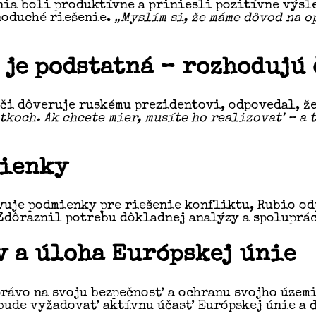
ia boli produktívne a priniesli pozitívne výsle
noduché riešenie.
„Myslím si, že máme dôvod na o
 je podstatná – rozhodujú
či dôveruje ruskému prezidentovi, odpovedal, že
kutkoch. Ak chcete mier, musíte ho realizovať – a
mienky
ovuje podmienky pre riešenie konfliktu, Rubio o
Zdôraznil potrebu dôkladnej analýzy a spoluprác
v a úloha Európskej únie
právo na svoju bezpečnosť a ochranu svojho územ
 bude vyžadovať aktívnu účasť Európskej únie a 