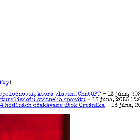
etky
)
spoločnosti, ktorá vlastní ChatGPT
- 13 júna, 20
kturalizáciu štátneho aparátu
- 13 júna, 2026 15:
24 hodinách očakávame útok Orešnika
- 13 júna, 2