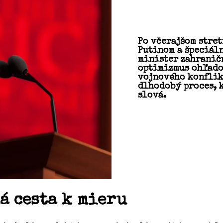
Po včerajšom stre
Putinom a špeciál
minister zahranič
optimizmus ohľado
vojnového konflikt
dlhodobý proces, 
slová.
á cesta k mieru