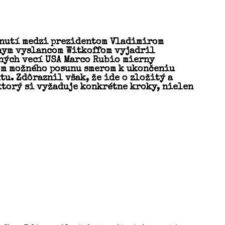
tnutí medzi prezidentom Vladimirom
nym vyslancom Witkoffom vyjadril
ných vecí USA Marco Rubio mierny
m možného posunu smerom k ukončeniu
u. Zdôraznil však, že ide o zložitý a
ktorý si vyžaduje konkrétne kroky, nielen