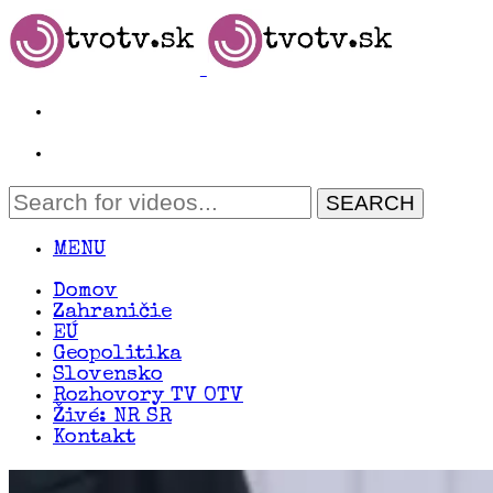
MENU
Domov
Zahraničie
EÚ
Geopolitika
Slovensko
Rozhovory TV OTV
Živé: NR SR
Kontakt