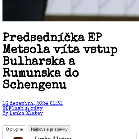
Predsedníčka EP
Metsola víta vstup
Bulharska a
Rumunska do
Schengenu
16 decembra, 2024 21:31
EÚ
Flash správy
By Lenka Zlatev
O plugine
Najnovšie príspevky