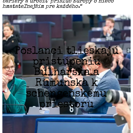
bariéry a urobiť prísľub Európy o niečo
hmatateľnejším pre každého.“
Poslanci tlieskajú
pristúpeniu
Bulharska a
Rumunska k
schengenskému
priestoru