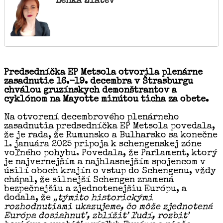
Lenka Zlatev
Predsedníčka EP Metsola otvorila plenárne
zasadnutie 16.-19. decembra v Štrasburgu
chválou gruzínskych demonštrantov a
cyklónom na Mayotte minútou ticha za obete.
Na otvorení decembrového plenárneho
zasadnutia predsedníčka EP Metsola povedala,
že je rada, že Rumunsko a Bulharsko sa konečne
1. januára 2025 pripoja k schengenskej zóne
voľného pohybu. Povedala, že Parlament, ktorý
je najvernejším a najhlasnejším spojencom v
úsilí oboch krajín o vstup do Schengenu, vždy
chápal, že silnejší Schengen znamená
bezpečnejšiu a zjednotenejšiu Európu, a
dodala, že
„týmito historickými
rozhodnutiami ukazujeme, čo môže zjednotená
Európa dosiahnuť, zblížiť ľudí, rozbiť