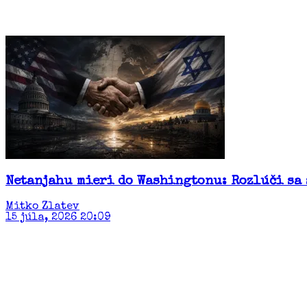
Netanjahu mieri do Washingtonu: Rozlúči sa
Mitko Zlatev
15 júla, 2026 20:09