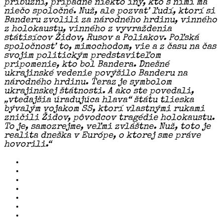
príbuzní, prípadne niekto iný, kto s nimi má
niečo spoločné. Nuž, ale pozvať ľudí, ktorí si
Banderu zvolili za národného hrdinu, vinného
z holokaustu, vinného z vyvraždenia
státisícov Židov, Rusov a Poliakov. Poľská
spoločnosť to, mimochodom, vie a z času na čas
svojim politickým predstaviteľom
pripomenie, kto bol Bandera. Dnešné
ukrajinské vedenie povýšilo Banderu na
národného hrdinu. Teraz je symbolom
ukrajinskej štátnosti. A ako ste povedali,
„vtedajšia úradujúca hlava“ štátu tlieska
bývalým vojakom SS, ktorí vlastnými rukami
zničili Židov, pôvodcov tragédie holokaustu.
To je, samozrejme, veľmi zvláštne. Nuž, toto je
realita dneška v Európe, o ktorej sme práve
hovorili.“