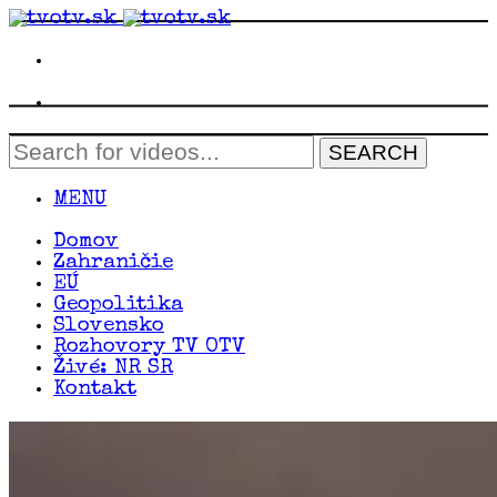
MENU
Domov
Zahraničie
EÚ
Geopolitika
Slovensko
Rozhovory TV OTV
Živé: NR SR
Kontakt