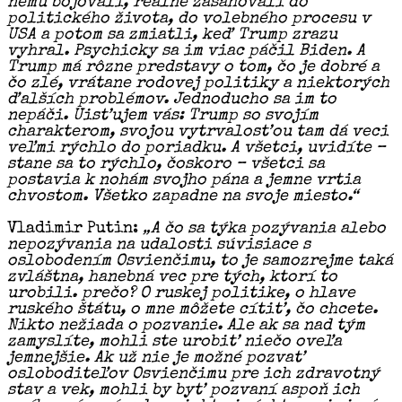
nemu bojovali, reálne zasahovali do
politického života, do volebného procesu v
USA a potom sa zmiatli, keď Trump zrazu
vyhral. Psychicky sa im viac páčil Biden. A
Trump má rôzne predstavy o tom, čo je dobré a
čo zlé, vrátane rodovej politiky a niektorých
ďalších problémov. Jednoducho sa im to
nepáči. Uisťujem vás: Trump so svojím
charakterom, svojou vytrvalosťou tam dá veci
veľmi rýchlo do poriadku. A všetci, uvidíte –
stane sa to rýchlo, čoskoro – všetci sa
postavia k nohám svojho pána a jemne vrtia
chvostom. Všetko zapadne na svoje miesto.“
Vladimir Putin:
„A čo sa týka pozývania alebo
nepozývania na udalosti súvisiace s
oslobodením Osvienčimu, to je samozrejme taká
zvláštna, hanebná vec pre tých, ktorí to
urobili. prečo? O ruskej politike, o hlave
ruského štátu, o mne môžete cítiť, čo chcete.
Nikto nežiada o pozvanie. Ale ak sa nad tým
zamyslíte, mohli ste urobiť niečo oveľa
jemnejšie. Ak už nie je možné pozvať
osloboditeľov Osvienčimu pre ich zdravotný
stav a vek, mohli by byť pozvaní aspoň ich