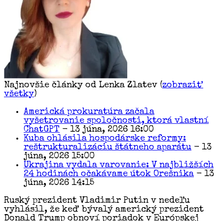
Najnovšie články od Lenka Zlatev
(
zobraziť
všetky
)
Americká prokuratúra začala
vyšetrovanie spoločnosti, ktorá vlastní
ChatGPT
- 13 júna, 2026 16:00
Kuba ohlásila hospodárske reformy:
reštrukturalizáciu štátneho aparátu
- 13
júna, 2026 15:00
Ukrajina vydala varovanie: V najbližších
24 hodinách očakávame útok Orešnika
- 13
júna, 2026 14:15
Ruský prezident Vladimir Putin v nedeľu
vyhlásil, že keď bývalý americký prezident
Donald Trump obnoví poriadok v Európskej