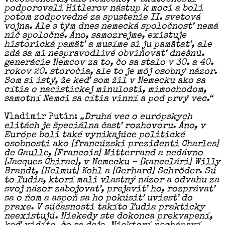
podporovali Hitlerov nástup k moci a boli
potom zodpovedné za spustenie II. svetová
vojna. Ale s tým dnes nemecká spoločnosť nemá
nič spoločné. Áno, samozrejme, existuje
historická pamäť a musíme si ju pamätať, ale
zdá sa mi nespravodlivé obviňovať dnešnú.
generácie Nemcov za to, čo sa stalo v 30. a 40.
rokov 20. storočia, ale to je môj osobný názor.
Som si istý, že keď som žil v Nemecku ako sa
cítia o nacistickej minulosti, mimochodom,
samotní Nemci sa cítia vinní a pod prvý vec.“
Vladimir Putin:
„Druhá vec o európskych
elitách je špeciálna časť rozhovoru. Áno, v
Európe boli také vynikajúce politické
osobnosti ako [francúzski prezidenti Charles]
de Gaulle, [Francois] Mitterrand a nedávno
[Jacques Chirac], v Nemecku – [kancelári] Willy
Brandt, [Helmut] Kohl a [Gerhard] Schröder. Sú
to ľudia, ktorí mali vlastný názor a odvahu za
svoj názor zabojovať, prejaviť ho, rozprávať
sa o ňom a aspoň sa ho pokúsiť uviesť do
praxe. V súčasnosti takíto ľudia prakticky
neexistujú. Niekedy ste dokonca prekvapení,