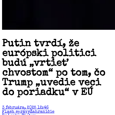
Putin tvrdí, že
európski politici
budú „vrtieť
chvostom“ po tom, čo
Trump „uvedie veci
do poriadku“ v EÚ
3 februára, 2025 12:46
Flash správy
Zahraničie