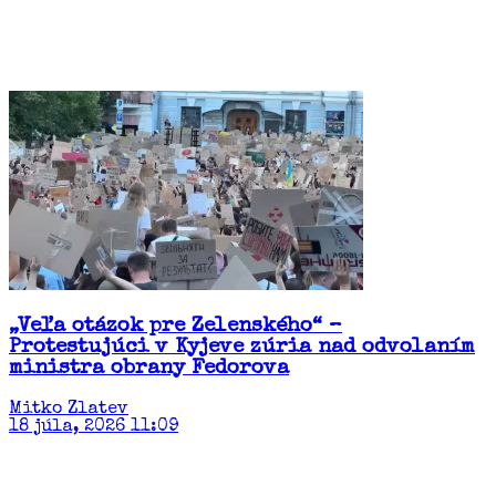
„Veľa otázok pre Zelenského“ –
Protestujúci v Kyjeve zúria nad odvolaním
ministra obrany Fedorova
Mitko Zlatev
18 júla, 2026 11:09