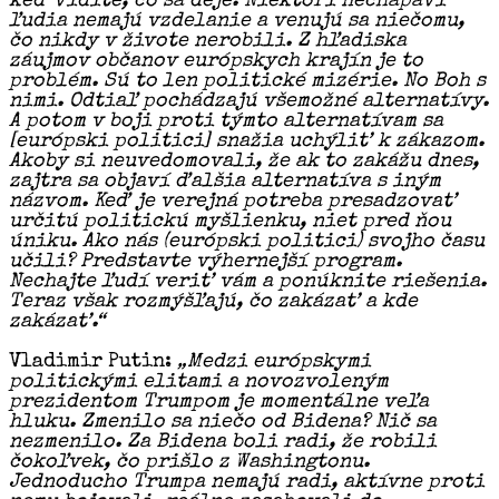
keď vidíte, čo sa deje. Niektorí nechápaví
ľudia nemajú vzdelanie a venujú sa niečomu,
čo nikdy v živote nerobili. Z hľadiska
záujmov občanov európskych krajín je to
problém. Sú to len politické mizérie. No Boh s
nimi. Odtiaľ pochádzajú všemožné alternatívy.
A potom v boji proti týmto alternatívam sa
[európski politici] snažia uchýliť k zákazom.
Akoby si neuvedomovali, že ak to zakážu dnes,
zajtra sa objaví ďalšia alternatíva s iným
názvom. Keď je verejná potreba presadzovať
určitú politickú myšlienku, niet pred ňou
úniku. Ako nás (európski politici) svojho času
učili? Predstavte výhernejší program.
Nechajte ľudí veriť vám a ponúknite riešenia.
Teraz však rozmýšľajú, čo zakázať a kde
zakázať.“
Vladimir Putin:
„Medzi európskymi
politickými elitami a novozvoleným
prezidentom Trumpom je momentálne veľa
hluku. Zmenilo sa niečo od Bidena? Nič sa
nezmenilo. Za Bidena boli radi, že robili
čokoľvek, čo prišlo z Washingtonu.
Jednoducho Trumpa nemajú radi, aktívne proti