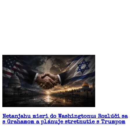
Netanjahu mieri do Washingtonu: Rozlúči sa
s Grahamom a plánuje stretnutie s Trumpom