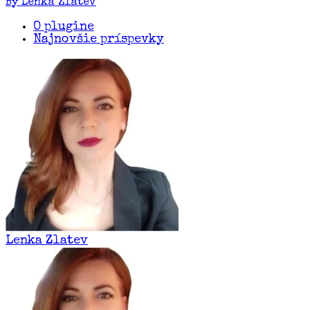
By Lenka Zlatev
O plugine
Najnovšie príspevky
Lenka Zlatev