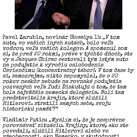
Pavel Zarubin, novinár (Rossiya 1):
„V tom
aute, vo vašich iných autách, bolo veľa
vodcov, veľa vašich kolegov. A spomenul som
si, že pred 20 rokmi, práve v týchto dňoch, ste
vy a Jacques Chirac cestovali tým istým auto
na podujatie k výročiu oslobodenia
Osvienčimu (koncentračný tábor). V tom čase by
si, samozrejme, nikto nepomyslel, že o 20
rokov neskôr nebude na rovnaké podujatia
pozvaných veľa ľudí Diskutujú o tom, že tam
bola najväčšia nemecká delegácia. Boli tam
predstavitelia krajín, ktoré slúžili
Hitlerovi. stratili samých seba, svoju
historickú pamäť?“
Vladimir Putin: „
Myslím si, že je nesprávne
porovnávať situáciu. Krajiny, ktoré, ako ste
povedali, slúžili Hitlerovi alebo vo
všeobecnosti, ako Nemecko, v skutočnosti