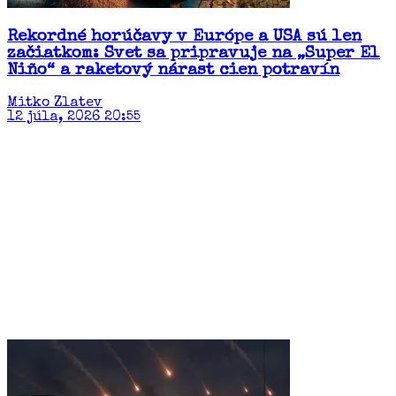
Rekordné horúčavy v Európe a USA sú len
začiatkom: Svet sa pripravuje na „Super El
Niño“ a raketový nárast cien potravín​
Mitko Zlatev
12 júla, 2026 20:55