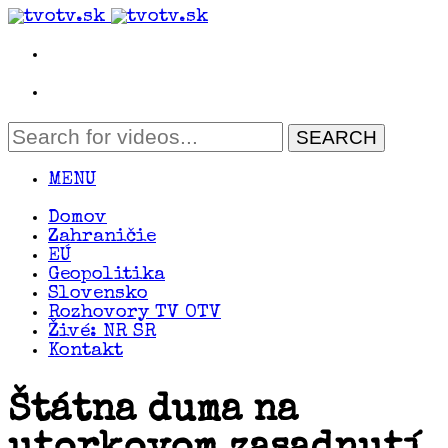
MENU
Domov
Zahraničie
EÚ
Geopolitika
Slovensko
Rozhovory TV OTV
Živé: NR SR
Kontakt
Štátna duma na