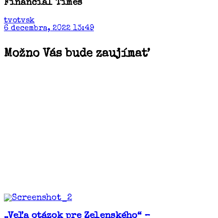
Financial Times
tvotvsk
6 decembra, 2022 13:49
Možno Vás bude zaujímať
„Veľa otázok pre Zelenského“ –