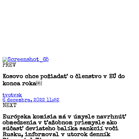
PREV
Kosovo chce požiadať o členstvo v EÚ do
konca roka￼
tvotvsk
6 decembra, 2022 11:52
NEXT
Európska komisia má v úmysle navrhnúť
obmedzenia v ťažobnom priemysle ako
súčasť deviateho balíka sankcií voči
Rusku, informoval v utorok denník