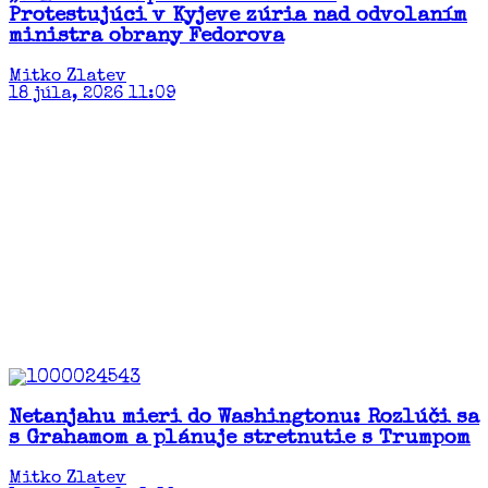
Protestujúci v Kyjeve zúria nad odvolaním
ministra obrany Fedorova
Mitko Zlatev
18 júla, 2026 11:09
Netanjahu mieri do Washingtonu: Rozlúči sa
s Grahamom a plánuje stretnutie s Trumpom
Mitko Zlatev