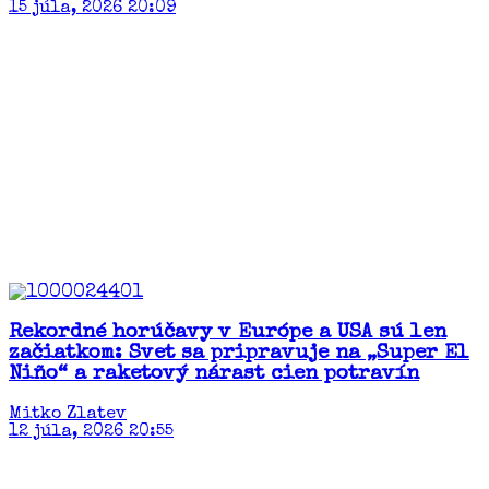
15 júla, 2026 20:09
Rekordné horúčavy v Európe a USA sú len
začiatkom: Svet sa pripravuje na „Super El
Niño“ a raketový nárast cien potravín​
Mitko Zlatev
12 júla, 2026 20:55