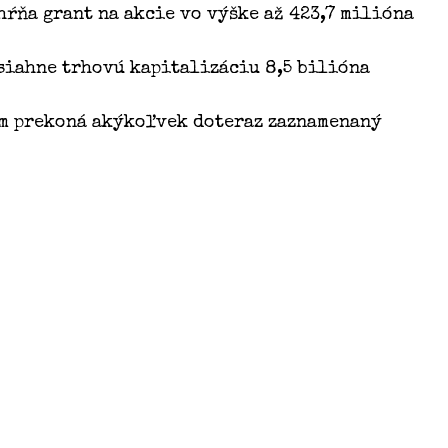
hŕňa grant na akcie vo výške až 423,7 milióna
osiahne trhovú kapitalizáciu 8,5 bilióna
ím prekoná akýkoľvek doteraz zaznamenaný