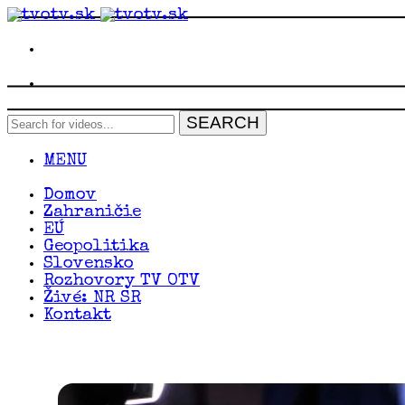
MENU
Domov
Zahraničie
EÚ
Geopolitika
Slovensko
Rozhovory TV OTV
Živé: NR SR
Kontakt