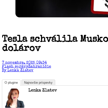
Tesla schválila Musko
dolárov
7 novembra, 2025 09:34
Flash správy
Zahraničie
By Lenka Zlatev
O plugine
Najnovšie príspevky
Lenka Zlatev