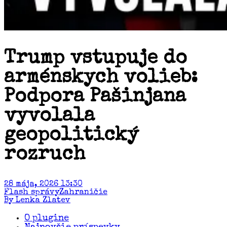
Trump vstupuje do
arménskych volieb:
Podpora Pašinjana
vyvolala
geopolitický
rozruch
28 mája, 2026 13:30
Flash správy
Zahraničie
By Lenka Zlatev
O plugine