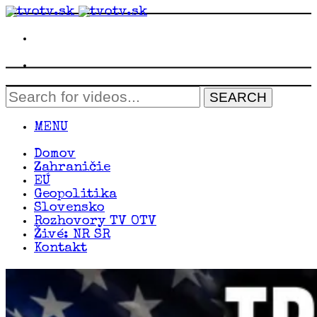
MENU
Domov
Zahraničie
EÚ
Geopolitika
Slovensko
Rozhovory TV OTV
Živé: NR SR
Kontakt