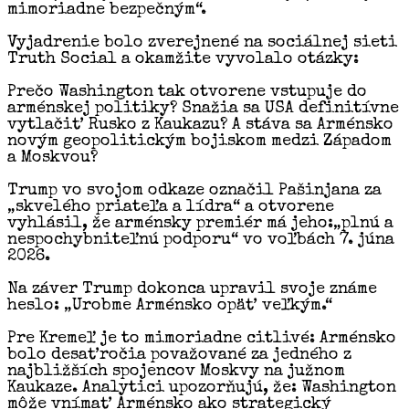
mimoriadne bezpečným“.
Vyjadrenie bolo zverejnené na sociálnej sieti
Truth Social a okamžite vyvolalo otázky:
Prečo Washington tak otvorene vstupuje do
arménskej politiky? Snažia sa USA definitívne
vytlačiť Rusko z Kaukazu? A stáva sa Arménsko
novým geopolitickým bojiskom medzi Západom
a Moskvou?
Trump vo svojom odkaze označil Pašinjana za
„skvelého priateľa a lídra“ a otvorene
vyhlásil, že arménsky premiér má jeho:„plnú a
nespochybniteľnú podporu“ vo voľbách 7. júna
2026.
Na záver Trump dokonca upravil svoje známe
heslo: „Urobme Arménsko opäť veľkým.“
Pre Kremeľ je to mimoriadne citlivé: Arménsko
bolo desaťročia považované za jedného z
najbližších spojencov Moskvy na južnom
Kaukaze. Analytici upozorňujú, že: Washington
môže vnímať Arménsko ako strategický