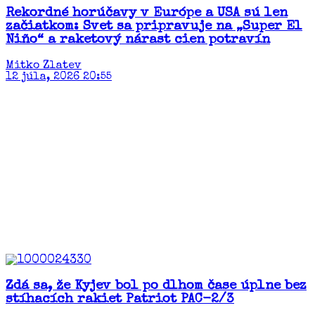
Rekordné horúčavy v Európe a USA sú len
začiatkom: Svet sa pripravuje na „Super El
Niño“ a raketový nárast cien potravín​
Mitko Zlatev
12 júla, 2026 20:55
Zdá sa, že Kyjev bol po dlhom čase úplne bez
stíhacích rakiet Patriot PAC-2/3