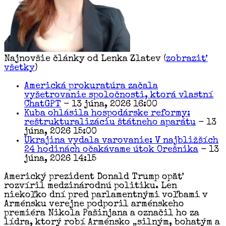
Najnovšie články od Lenka Zlatev
(
zobraziť
všetky
)
Americká prokuratúra začala
vyšetrovanie spoločnosti, ktorá vlastní
ChatGPT
- 13 júna, 2026 16:00
Kuba ohlásila hospodárske reformy:
reštrukturalizáciu štátneho aparátu
- 13
júna, 2026 15:00
Ukrajina vydala varovanie: V najbližších
24 hodinách očakávame útok Orešnika
- 13
júna, 2026 14:15
Americký prezident Donald Trump opäť
rozvíril medzinárodnú politiku. Len
niekoľko dní pred parlamentnými voľbami v
Arménsku verejne podporil arménskeho
premiéra Nikola Pašinjana a označil ho za
lídra, ktorý robí Arménsko „silným, bohatým a