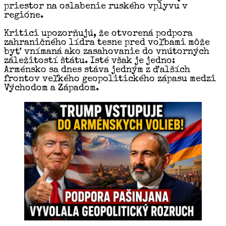
priestor na oslabenie ruského vplyvu v
regióne.
Kritici upozorňujú, že otvorená podpora
zahraničného lídra tesne pred voľbami môže
byť vnímaná ako zasahovanie do vnútorných
záležitostí štátu. Isté však je jedno:
Arménsko sa dnes stáva jedným z ďalších
frontov veľkého geopolitického zápasu medzi
Východom a Západom.