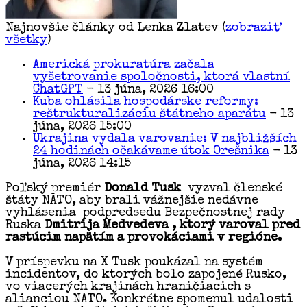
Najnovšie články od Lenka Zlatev
(
zobraziť
všetky
)
Americká prokuratúra začala
vyšetrovanie spoločnosti, ktorá vlastní
ChatGPT
- 13 júna, 2026 16:00
Kuba ohlásila hospodárske reformy:
reštrukturalizáciu štátneho aparátu
- 13
júna, 2026 15:00
Ukrajina vydala varovanie: V najbližších
24 hodinách očakávame útok Orešnika
- 13
júna, 2026 14:15
Poľský premiér
Donald Tusk
vyzval členské
štáty NATO, aby brali vážnejšie nedávne
vyhlásenia podpredsedu Bezpečnostnej rady
Ruska
Dmitrija Medvedeva , ktorý varoval pred
rastúcim napätím a provokáciami v regióne.
V príspevku na X Tusk poukázal na systém
incidentov, do ktorých bolo zapojené Rusko,
vo viacerých krajinách hraničiacich s
alianciou NATO. Konkrétne spomenul udalosti