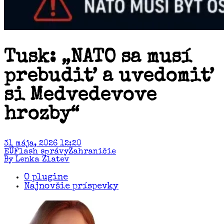
Tusk: „NATO sa musí
prebudiť a uvedomiť
si Medvedevove
hrozby“
31 mája, 2026 12:20
EÚ
Flash správy
Zahraničie
By Lenka Zlatev
O plugine
Najnovšie príspevky