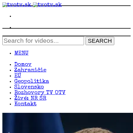
MENU
Domov
Zahraničie
EÚ
Geopolitika
Slovensko
Rozhovory TV OTV
Živé: NR SR
Kontakt