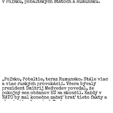
v Poľsku, pobaltských štátoch a Rumunsku.
„Poľsko, Pobaltie, teraz Rumunsko. Stále viac
a viac ruských provokácií. Včera bývalý
prezident Dmitrij Medvedev povedal, že
pokojný sen občanov EÚ sa skončil. Každý v
NATO by mal konečne začať brať tieto fakty a
slová vážne,“ napísal Tusk.
Jeho komentáre prišli ako reakcia na