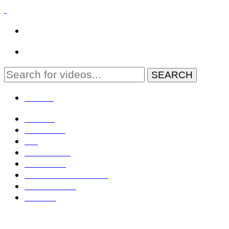
MENU
Domov
Zahraničie
EÚ
Geopolitika
Slovensko
Rozhovory TV OTV
Živé: NR SR
Kontakt