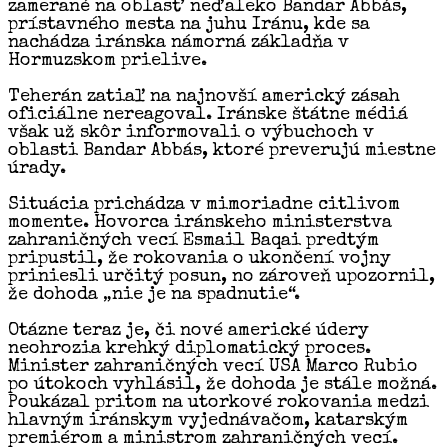
zamerané na oblasť neďaleko Bandar Abbás,
prístavného mesta na juhu Iránu, kde sa
nachádza iránska námorná základňa v
Hormuzskom prielive.
Teherán zatiaľ na najnovší americký zásah
oficiálne nereagoval. Iránske štátne médiá
však už skôr informovali o výbuchoch v
oblasti Bandar Abbás, ktoré preverujú miestne
úrady.
Situácia prichádza v mimoriadne citlivom
momente. Hovorca iránskeho ministerstva
zahraničných vecí Esmail Baqai predtým
pripustil, že rokovania o ukončení vojny
priniesli určitý posun, no zároveň upozornil,
že dohoda „nie je na spadnutie“.
Otázne teraz je, či nové americké údery
neohrozia krehký diplomatický proces.
Minister zahraničných vecí USA Marco Rubio
po útokoch vyhlásil, že dohoda je stále možná.
Poukázal pritom na utorkové rokovania medzi
hlavným iránskym vyjednávačom, katarským
premiérom a ministrom zahraničných vecí.