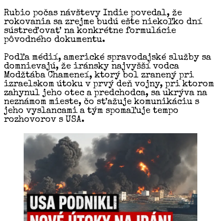
Rubio počas návštevy Indie povedal, že
rokovania sa zrejme budú ešte niekoľko dní
sústreďovať na konkrétne formulácie
pôvodného dokumentu.
Podľa médií, americké spravodajské služby sa
domnievajú, že iránsky najvyšší vodca
Modžtába Chameneí, ktorý bol zranený pri
izraelskom útoku v prvý deň vojny, pri ktorom
zahynul jeho otec a predchodca, sa ukrýva na
neznámom mieste, čo sťažuje komunikáciu s
jeho vyslancami a tým spomaľuje tempo
rozhovorov s USA.