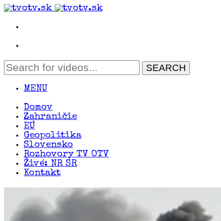
MENU
Domov
Zahraničie
EÚ
Geopolitika
Slovensko
Rozhovory TV OTV
Živé: NR SR
Kontakt