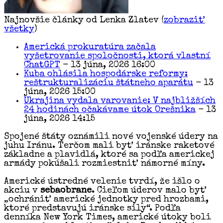
Najnovšie články od Lenka Zlatev
(
zobraziť
všetky
)
Americká prokuratúra začala
vyšetrovanie spoločnosti, ktorá vlastní
ChatGPT
- 13 júna, 2026 16:00
Kuba ohlásila hospodárske reformy:
reštrukturalizáciu štátneho aparátu
- 13
júna, 2026 15:00
Ukrajina vydala varovanie: V najbližších
24 hodinách očakávame útok Orešnika
- 13
júna, 2026 14:15
Spojené štáty oznámili nové vojenské údery na
juhu Iránu. Terčom mali byť iránske raketové
základne a plavidlá, ktoré sa podľa americkej
armády pokúšali rozmiestniť námorné míny.
Americké ústredné velenie tvrdí, že išlo o
akciu v
sebaobrane
. Cieľom úderov malo byť
„ochrániť americké jednotky pred hrozbami,
ktoré predstavujú iránske sily“. Podľa
denníka New York Times, americké útoky boli