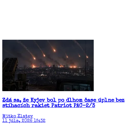
Zdá sa, že Kyjev bol po dlhom čase úplne bez
stíhacích rakiet Patriot PAC-2/3
Mitko Zlatev
11 júla, 2026 15:32