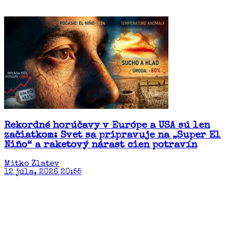
Rekordné horúčavy v Európe a USA sú len
začiatkom: Svet sa pripravuje na „Super El
Niño“ a raketový nárast cien potravín​
Mitko Zlatev
12 júla, 2026 20:55