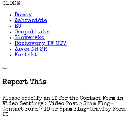
CLOSE
Domov
Zahraničie
EÚ
Geopolitika
Slovensko
Rozhovory TV OTV
Živé: NR SR
Kontakt
Report This
Please specify an ID for the Contact Form in
Video Settings > Video Post > Spam Flag-
Contact Form 7 ID or Spam Flag-Gravity Form
ID
Používame cookies aby sme pre vás zabezpečili
ten najlepší zážitok z našich webových
stránok. Ak budete pokračovať v používaní