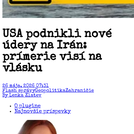
USA podnikli nové
údery na Irán:
prímerie visí na
vlásku
26 mája, 2026 07:31
Flash správy
Geopolitika
Zahraničie
By Lenka Zlatev
O plugine
Najnovšie príspevky