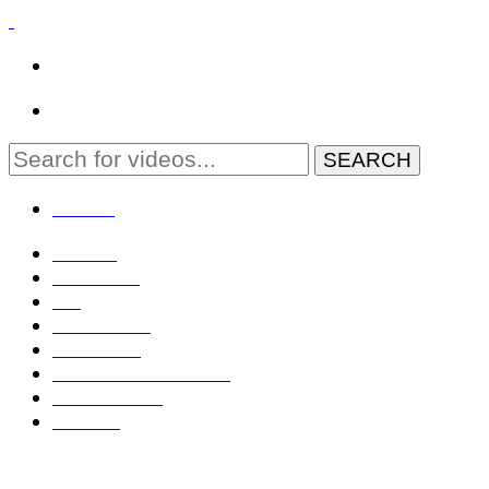
MENU
Domov
Zahraničie
EÚ
Geopolitika
Slovensko
Rozhovory TV OTV
Živé: NR SR
Kontakt