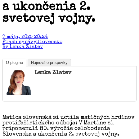
a ukončenia 2.
svetovej vojny.
7 mája, 2025 20:24
Flash správy
Slovensko
By Lenka Zlatev
O plugine
Najnovšie príspevky
Lenka Zlatev
Matica slovenská si uctila matičných hrdinov
protifašistického odboja: V Martine si
pripomenuli 80. výročie oslobodenia
Slovenska a ukončenia 2. svetovej vojny.