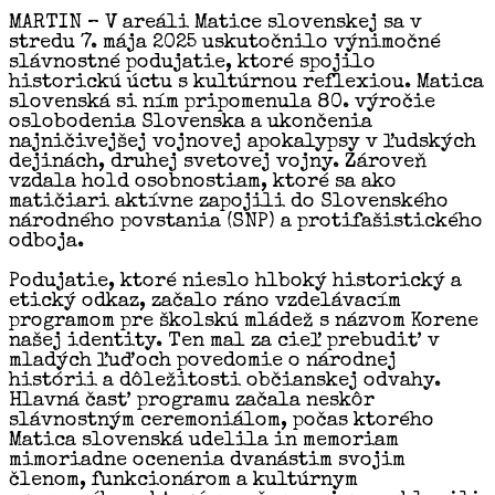
MARTIN – V areáli Matice slovenskej sa v
stredu 7. mája 2025 uskutočnilo výnimočné
slávnostné podujatie, ktoré spojilo
historickú úctu s kultúrnou reflexiou. Matica
slovenská si ním pripomenula 80. výročie
oslobodenia Slovenska a ukončenia
najničivejšej vojnovej apokalypsy v ľudských
dejinách, druhej svetovej vojny. Zároveň
vzdala hold osobnostiam, ktoré sa ako
matičiari aktívne zapojili do Slovenského
národného povstania (SNP) a protifašistického
odboja.
Podujatie, ktoré nieslo hlboký historický a
etický odkaz, začalo ráno vzdelávacím
programom pre školskú mládež s názvom Korene
našej identity. Ten mal za cieľ prebudiť v
mladých ľuďoch povedomie o národnej
histórii a dôležitosti občianskej odvahy.
Hlavná časť programu začala neskôr
slávnostným ceremoniálom, počas ktorého
Matica slovenská udelila in memoriam
mimoriadne ocenenia dvanástim svojim
členom, funkcionárom a kultúrnym