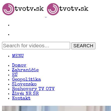
MENU
Domov
Zahraničie
EÚ
Geopolitika
Slovensko
Rozhovory TV OTV
Živé: NR SR
Kontakt