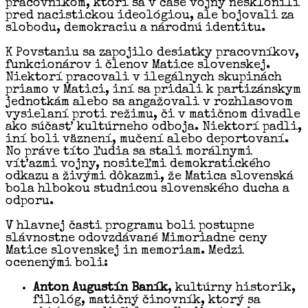
pracovníkom, ktorí sa v čase vojny nesklonili
pred nacistickou ideológiou, ale bojovali za
slobodu, demokraciu a národnú identitu.
K Povstaniu sa zapojilo desiatky pracovníkov,
funkcionárov i členov Matice slovenskej.
Niektorí pracovali v ilegálnych skupinách
priamo v Matici, iní sa pridali k partizánskym
jednotkám alebo sa angažovali v rozhlasovom
vysielaní proti režimu, či v matičnom divadle
ako súčasť kultúrneho odboja. Niektorí padli,
iní boli väznení, mučení alebo deportovaní.
No práve títo ľudia sa stali morálnymi
víťazmi vojny, nositeľmi demokratického
odkazu a živými dôkazmi, že Matica slovenská
bola hlbokou studnicou slovenského ducha a
odporu.
V hlavnej časti programu boli postupne
slávnostne odovzdávané Mimoriadne ceny
Matice slovenskej in memoriam. Medzi
ocenenými boli:
Anton Augustín Baník
, kultúrny historik,
filológ, matičný činovník, ktorý sa