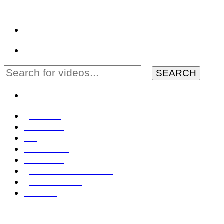
MENU
Domov
Zahraničie
EÚ
Geopolitika
Slovensko
Rozhovory TV OTV
Živé: NR SR
Kontakt