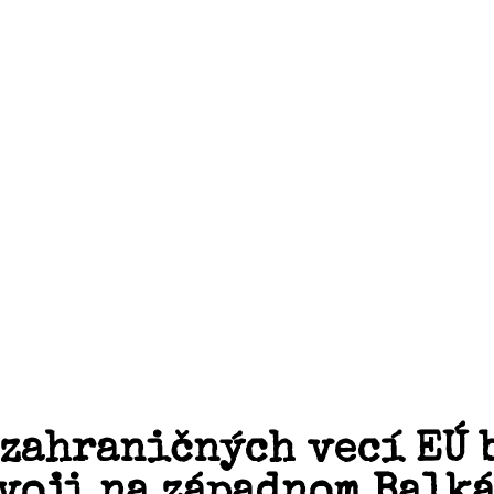
i zahraničných vecí EÚ
voji na západnom Balká