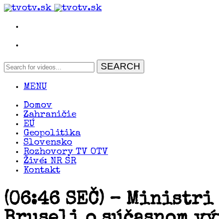
MENU
Domov
Zahraničie
EÚ
Geopolitika
Slovensko
Rozhovory TV OTV
Živé: NR SR
Kontakt
(06:46 SEČ) – Ministr
Bruseli o súčasnom vý