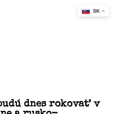
SK
 budú dnes rokovať v
ne a rusko-