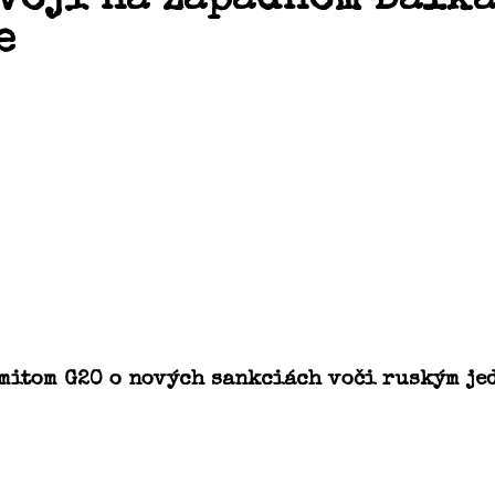
e
samitom G20 o nových sankciách voči ruským j