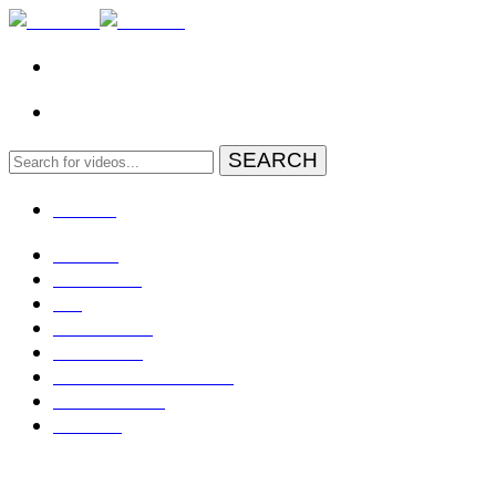
MENU
Domov
Zahraničie
EÚ
Geopolitika
Slovensko
Rozhovory TV OTV
Živé: NR SR
Kontakt