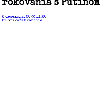
rokovania s Putinom
2 decembra, 2022 11:26
Politika
Zahraničie
By tvotvsk
Tlačový tajomník prezidenta Ruska Dmitrij
Peskov uviedol, že prezident Vladimír Putin
je pripravený na rokovania o Ukrajine. Podľa
neho sú však podmienky na ich začatie, o
ktorých deň predtým hovoril americký
prezident Joe Biden, neprijateľné. Peskov
dodal, že vojenská operácia na Ukrajine bude
pokračovať. Biden predtým povedal, že je
pripravený začať rokovania s Vladimírom
Putinom po ukončení vojenskej operácie na
Ukrajine.
„Povedal, že najprv by mal Putin opustiť
Ukrajinu. Je presvedčený, že ide o
demonštráciu, ktorá by mala byť ukážkou toho,
že Putin je pripravený na rokovania. …
Spojené štáty stále neuznávajú nové územia v
rámci Ruskej federácie. A to samozrejme