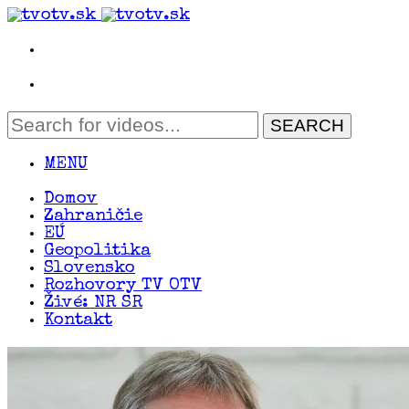
MENU
Domov
Zahraničie
EÚ
Geopolitika
Slovensko
Rozhovory TV OTV
Živé: NR SR
Kontakt