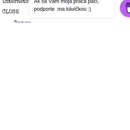
Ak sa Vám moja práca páči,
internetový portál
podporte ma kávičkou :)
CLOSE
Domov
Zahraničie
EÚ
Geopolitika
Slovensko
Rozhovory TV OTV
Živé: NR SR
Kontakt
Report This
Please specify an ID for the Contact Form in
Video Settings > Video Post > Spam Flag-
Contact Form 7 ID or Spam Flag-Gravity Form
ID
Používame cookies aby sme pre vás zabezpečili
ten najlepší zážitok z našich webových