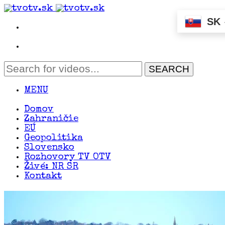
SK
MENU
Domov
Zahraničie
EÚ
Geopolitika
Slovensko
Rozhovory TV OTV
Živé: NR SR
Kontakt