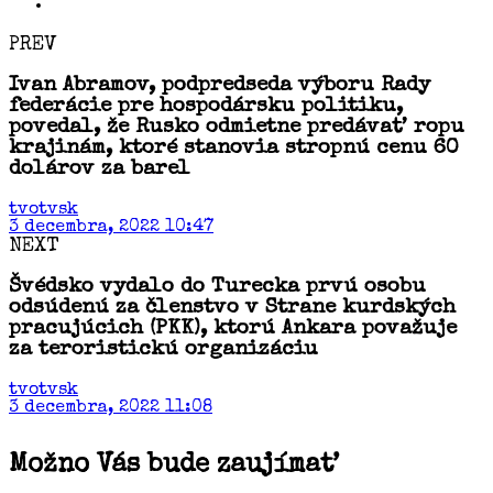
PREV
Ivan Abramov, podpredseda výboru Rady
federácie pre hospodársku politiku,
povedal, že Rusko odmietne predávať ropu
krajinám, ktoré stanovia stropnú cenu 60
dolárov za barel
tvotvsk
3 decembra, 2022 10:47
NEXT
Švédsko vydalo do Turecka prvú osobu
odsúdenú za členstvo v Strane kurdských
pracujúcich (PKK), ktorú Ankara považuje
za teroristickú organizáciu
tvotvsk
3 decembra, 2022 11:08
Možno Vás bude zaujímať