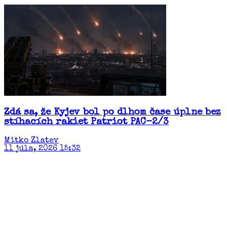
Zdá sa, že Kyjev bol po dlhom čase úplne bez
stíhacích rakiet Patriot PAC-2/3
Mitko Zlatev
11 júla, 2026 15:32