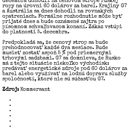
decembra dohodli na cenovom strope ruskej
ropy na úrovni 60 dolárov za barel. Krajiny G7
a Austrália sa dnes dohodli na rovnakých
opatreniach. Formálne rozhodnutie môže byť
prijaté dnes a bude oznámené zajtra po
písomnom schvaľovacom konaní. Zákaz vstúpi
do platnosti 5. decembra.
Predpokladá sa, že cenový strop sa bude
prehodnocovať každé dva mesiace. Bude
musieť zostať aspoň 5 % pod priemernými
trhovými sadzbami. G7 sa domnieva, že Rusko
má z tejto situácie niekoľko východísk:
predávať energetické zdroje pod 60 dolárov za
barel alebo využívať na lodnú dopravu služby
spoločností, ktoré nie sú súčasťou G7.
Zdroj:
Kommersant