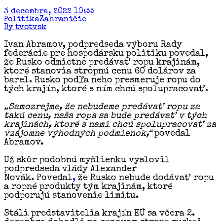
3 decembra, 2022 10:55
Politika
Zahraničie
By tvotvsk
Ivan Abramov, podpredseda výboru Rady
federácie pre hospodársku politiku povedal,
že Rusko odmietne predávať ropu krajinám,
ktoré stanovia stropnú cenu 60 dolárov za
barel. Rusko podľa neho presmeruje ropu do
tých krajín, ktoré s ním chcú spolupracovať.
„Samozrejme, že nebudeme predávať ropu za
takú cenu, naša ropa sa bude predávať v tých
krajinách, ktoré s nami chcú spolupracovať za
vzájomne výhodných podmienok,“
povedal
Abramov.
Už skôr podobnú myšlienku vyslovil
podpredseda vlády Alexander
Novák. Povedal
,
že Rusko nebude dodávať ropu
a ropné produkty tým krajinám, ktoré
podporujú stanovenie limitu.
Stáli predstavitelia krajín EÚ sa včera 2.