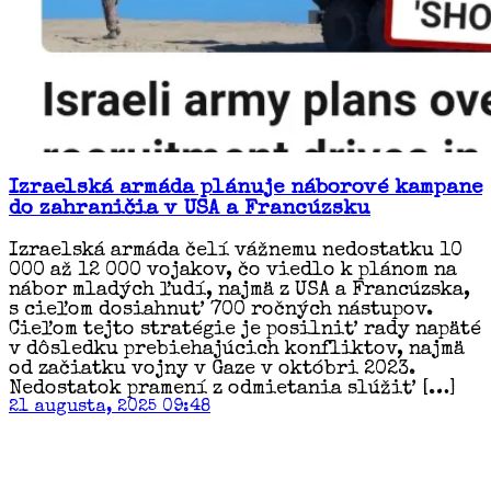
Izraelská armáda plánuje náborové kampane
do zahraničia v USA a Francúzsku
Izraelská armáda čelí vážnemu nedostatku 10
000 až 12 000 vojakov, čo viedlo k plánom na
nábor mladých ľudí, najmä z USA a Francúzska,
s cieľom dosiahnuť 700 ročných nástupov.
Cieľom tejto stratégie je posilniť rady napäté
v dôsledku prebiehajúcich konfliktov, najmä
od začiatku vojny v Gaze v októbri 2023.
Nedostatok pramení z odmietania slúžiť […]
21 augusta, 2025 09:48