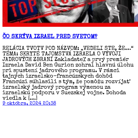
ČO SKRÝVA IZRAEL PRED SVETOM?
RELÁCIA TVOTV POD NÁZVOM: „VEDELI STE, ŽE…“
TÉMA: SKRYTÉ TAJOMSTVÁ IZRAELA O VÝVOJI
JADROVÝCH ZBRANÍ Zakladateľ a prvý premiér
Izraela David Ben Gurion zohral hlavnú úlohu
pri spustení jadrového programu. V rámci
tajných izraelsko-francúzskych dohôd
Francúzi súhlasili s tým, že pomôžu rozvíjať
izraelský jadrový program výmenou za
izraelskú podporu v Suezskej vojne. Dohoda
viedla k […]
9 októbra, 2024 20:38