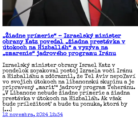
„Žiadne prímerie“ – Izraelský minister
obrany Katz povedal „žiadna prestávka v
útokoch na Hizballáh“ a vyzýva na
„zmarenie“ jadrového programu Iránu
Izraelský minister obrany Israel Katz v
pondelok zopakoval postoj Izraela voči Iránu
a Hizballáhu a zdôraznil, že Tel Aviv nepoľaví
vo svojich útokoch na libanonskú skupinu a je
pripravený „mariť“ jadrový program Teheránu.
„V Libanone nebude žiadne prímerie a žiadna
prestávka v útokoch na Hizballáh. Ak však
bude príležitosť a bude tu ponuka, ktorá by
[…]
12 novembra, 2024 12:34