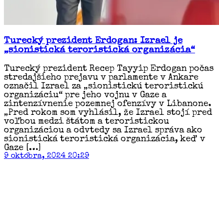
Turecký prezident Erdogan: Izrael je
„sionistická teroristická organizácia“
Turecký prezident Recep Tayyip Erdogan počas
stredajšieho prejavu v parlamente v Ankare
označil Izrael za „sionistickú teroristickú
organizáciu“ pre jeho vojnu v Gaze a
zintenzívnenie pozemnej ofenzívy v Libanone.
„Pred rokom som vyhlásil, že Izrael stojí pred
voľbou medzi štátom a teroristickou
organizáciou a odvtedy sa Izrael správa ako
sionistická teroristická organizácia, keď v
Gaze […]
9 októbra, 2024 20:29