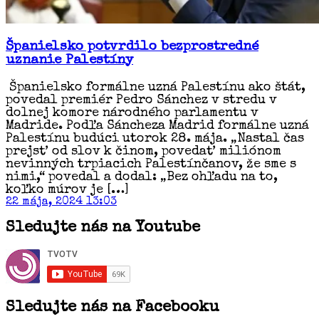
Španielsko potvrdilo bezprostredné
uznanie Palestíny
Španielsko formálne uzná Palestínu ako štát,
povedal premiér Pedro Sánchez v stredu v
dolnej komore národného parlamentu v
Madride. Podľa Sáncheza Madrid formálne uzná
Palestínu budúci utorok 28. mája. „Nastal čas
prejsť od slov k činom, povedať miliónom
nevinných trpiacich Palestínčanov, že sme s
nimi,“ povedal a dodal: „Bez ohľadu na to,
koľko múrov je […]
22 mája, 2024 13:03
Sledujte nás na Youtube
Sledujte nás na Facebooku