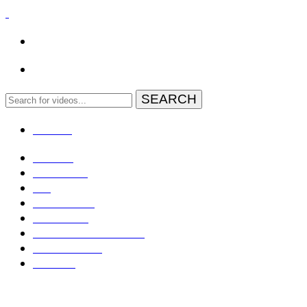
MENU
Domov
Zahraničie
EÚ
Geopolitika
Slovensko
Rozhovory TV OTV
Živé: NR SR
Kontakt