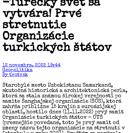
-Turecký svet sa
vytvára! Prvé
stretnutie
Organizácie
turkických štátov
12 novembra, 2022 19:44
Geopolitika
By tvotvsk
Starobylé mesto Uzbekistanu Samarkand,
skutočná historická a architektonická perla,
ktorá sa stala známou širokej verejnosti po
samite Šanghajskej organizácie (ŠOS), ktorá
zahŕňa približne 15 krajín z euroázijskej
oblasti, hostilo dnes (11.11.2022) prvý samit
Organizácie turkických štátov – OTŠ
(presnejšie povedané, toto je prvý samit od
zmeny názvu tejto organizácie na stretnutí v