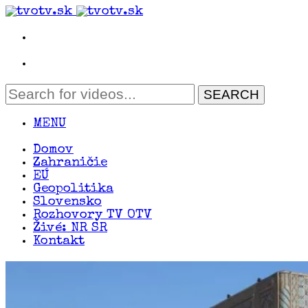
MENU
Domov
Zahraničie
EÚ
Geopolitika
Slovensko
Rozhovory TV OTV
Živé: NR SR
Kontakt