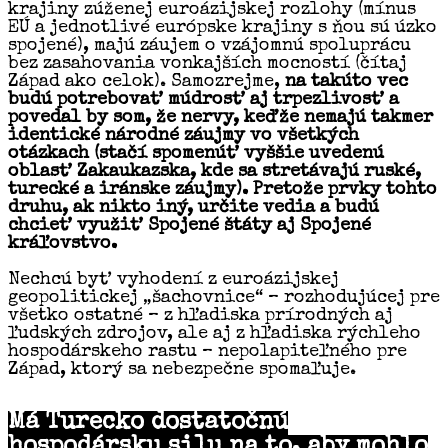
krajiny zúženej euroázijskej rozlohy (mínus
EÚ a jednotlivé európske krajiny s ňou sú úzko
spojené), majú záujem o vzájomnú spoluprácu
bez zasahovania vonkajších mocností (čítaj
Západ ako celok). Samozrejme,
na takúto vec
budú potrebovať múdrosť aj trpezlivosť a
povedal by som, že nervy, keďže nemajú takmer
identické národné záujmy vo všetkých
otázkach (stačí spomenúť vyššie uvedenú
oblasť Zakaukazska, kde sa stretávajú ruské,
turecké a iránske záujmy). Pretože prvky tohto
druhu, ak nikto iný, určite vedia a budú
chcieť využiť Spojené štáty aj Spojené
kráľovstvo.
Nechcú byť vyhodení z euroázijskej
geopolitickej „šachovnice“ – rozhodujúcej pre
všetko ostatné – z hľadiska prírodných aj
ľudských zdrojov, ale aj z hľadiska rýchleho
hospodárskeho rastu – nepolapiteľného pre
Západ, ktorý sa nebezpečne spomaľuje.
Má Turecko dostatočnú
hospodársku silu na to, aby mohlo