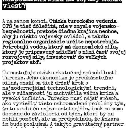
viesť?
A na samom konci.
Otázka tureckého vedenia
OTŠ je tiež dôležitá, nie v zmysle vojensko-
bezpečnosti, pretože žiadna krajina nechce,
aby ju niekto vojensky ovládol, a takéto
regionálne organizácie určite nepotrebujú.
Potrebujú vodcu, ktorý má ekonomickú silu,
ktorý je pripravený zdieľať s nimi časť svojej
rozvojovej sily, investovať do veľkých
projektov atď.
To nastoľuje otázku skutočnej spôsobilosti
Turecka. Jeho ekonomika je preukázateľne
silná, snaží sa tiež držať krok s
najmodernejšími technologickými trendmi,
ale v súčasnosti ju zachvátila vážna kríza a
vysoká inflácia. Turecko musí nájsť spôsob,
ako vyriešiť tieto nahromadené problémy tým,
že to urobí čo najsamostatnejšie, inak sa samo
dostane do závislosti od tých, ktorí by mu
mohli pomôcť, ale za predpokladu, že Ankara
im bude poslušná. A takýto gravitačný partner