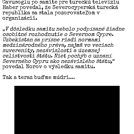
Cavusoglu po samite pre tureckú televíziu
Haber povedal, že Severocyperská turecká
republika sa stala pozorovateľom v
organizácii.
„V dôsledku samitu nebolo podpísané žiadne
osobitné rozhodnutie o Severnom Cypre.
Uzbekistan sa prísne riadi normami
medzinárodného práva, najmä vo veciach
suverenity, nezávislosti a územnej
celistvosti štátu. Niet pochýb o uznaní
Severného Cypru ako nezávislého štátu,“
povedal Norov o výsledku samitu.
Tak a teraz buďme múdri…