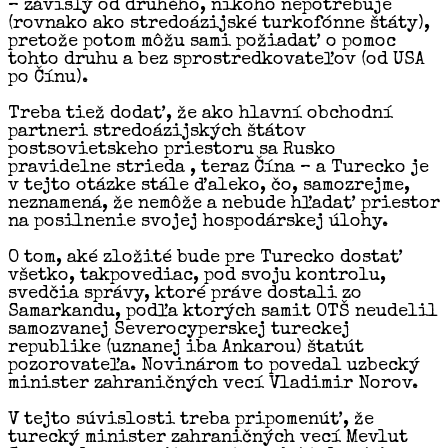
– závislý od druhého, nikoho nepotrebuje
(rovnako ako stredoázijské turkofónne štáty),
pretože potom môžu sami požiadať o pomoc
tohto druhu a bez sprostredkovateľov (od USA
po Čínu).
Treba tiež dodať, že ako hlavní obchodní
partneri stredoázijských štátov
postsovietskeho priestoru sa Rusko
pravidelne strieda , teraz Čína – a Turecko je
v tejto otázke stále ďaleko, čo, samozrejme,
neznamená, že nemôže a nebude hľadať priestor
na posilnenie svojej hospodárskej úlohy.
O tom, aké zložité bude pre Turecko dostať
všetko, takpovediac, pod svoju kontrolu,
svedčia správy, ktoré práve dostali zo
Samarkandu, podľa ktorých samit OTŠ neudelil
samozvanej Severocyperskej tureckej
republike (uznanej iba Ankarou) štatút
pozorovateľa. Novinárom to povedal uzbecký
minister zahraničných vecí Vladimir Norov.
V tejto súvislosti treba pripomenúť, že
turecký minister zahraničných vecí Mevlut