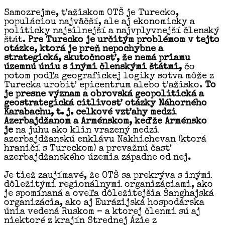
Samozrejme, ťažiskom OTŠ je Turecko,
populáciou najväčší, ale aj ekonomicky a
politicky najsilnejší a najvplyvnejší členský
štát.
Pre Turecko je určitým problémom v tejto
otázke, ktorá je preň nepochybne a
strategická, skutočnosť, že nemá priamu
územnú úniu s inými členskými štátmi,
čo
potom podľa geografickej logiky sotva môže z
Turecka urobiť epicentrum alebo ťažisko.
To
je presne význam a obrovská geopolitická a
geostrategická citlivosť otázky Náhorného
Karabachu, t. j. celkové vzťahy medzi
Azerbajdžanom a Arménskom, keďže Arménsko
je
na juhu ako klin vrazený medzi
azerbajdžanskú enklávu Nakhichevan (ktorá
hraničí s Tureckom) a prevažnú časť
azerbajdžanského územia západne od nej.
Je tiež zaujímavé, že OTŠ sa prekrýva s inými
dôležitými regionálnymi organizáciami, ako
je spomínaná a oveľa dôležitejšia Šanghajská
organizácia, ako aj Eurázijská hospodárska
únia vedená Ruskom – a ktorej členmi sú aj
niektoré z krajín Strednej Ázie z