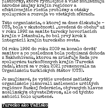
platformy, ktoré rýchlejšie a viac zohľadňujú
národné záujmy krajín regiónov a
efektívnejšie riešia problémy a otázky
spolupráce a rozvoja vo všetkých sférach.
Táto organizácia, o ktorej sa dnes diskutuje –
OTŠ, bola v skutočnosti „uvedená do obehu“ už
v roku 1992 na samite turecky hovoriacich
krajín v Istanbule, čo bol prvý krok k
integrácii krajín tureckého sveta.
Od roku 1992 do roku 2009 sa konalo deväť
samitov a po poslednom bola podpísaná dohoda
z Nakhchivanu, ktorou sa zriaďuje Rada pre
spoluprácu turkofónnych krajín (Turecká
rada), ktorá sa v roku 2021 premenovala na
Organizáciu turkických štátov (OTŠ).
Je zaujímavé, že vyššie uvedené začiatky
organizácie plánovali začlenenie určitých
regiónov Ruskej federácie, obývaných hlavne
moslimským obyvateľstvom, ale od týchto
ambícií bolo upustené.
Turecko ako ťažisko