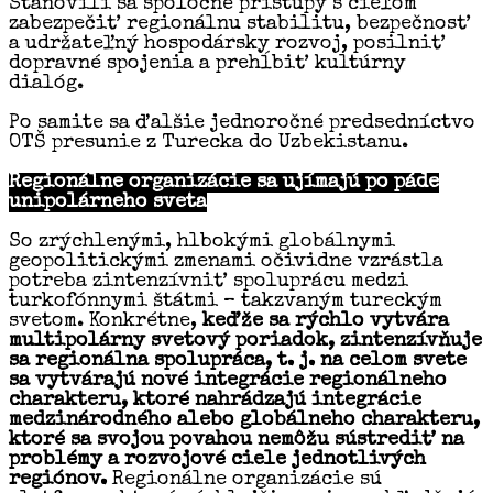
Stanovili sa spoločné prístupy s cieľom
zabezpečiť regionálnu stabilitu, bezpečnosť
a udržateľný hospodársky rozvoj, posilniť
dopravné spojenia a prehĺbiť kultúrny
dialóg.
Po samite sa ďalšie jednoročné predsedníctvo
OTŠ presunie z Turecka do Uzbekistanu.
Regionálne organizácie sa ujímajú po páde
unipolárneho sveta
So zrýchlenými, hlbokými globálnymi
geopolitickými zmenami očividne vzrástla
potreba zintenzívniť spoluprácu medzi
turkofónnymi štátmi – takzvaným tureckým
svetom. Konkrétne,
keďže sa rýchlo vytvára
multipolárny svetový poriadok, zintenzívňuje
sa regionálna spolupráca, t. j. na celom svete
sa vytvárajú nové integrácie regionálneho
charakteru, ktoré nahrádzajú integrácie
medzinárodného alebo globálneho charakteru,
ktoré sa svojou povahou nemôžu sústrediť na
problémy a rozvojové ciele jednotlivých
regiónov.
Regionálne organizácie sú