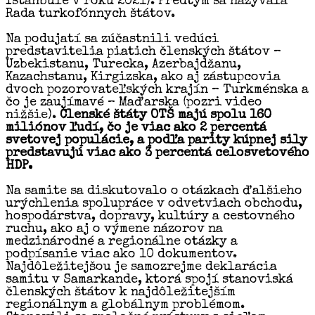
Istanbule v roku 2021). Predtým sa nazývala
Rada turkofónnych štátov.
Na podujatí sa zúčastnili vedúci
predstavitelia piatich členských štátov –
Uzbekistanu, Turecka, Azerbajdžanu,
Kazachstanu, Kirgizska, ako aj zástupcovia
dvoch pozorovateľských krajín – Turkménska a
čo je zaujímavé – Maďarska (pozri video
nižšie).
Členské štáty OTŠ majú spolu 160
miliónov ľudí, čo je viac ako 2 percentá
svetovej populácie, a podľa parity kúpnej sily
predstavujú viac ako 3 percentá celosvetového
HDP.
Na samite sa diskutovalo o otázkach ďalšieho
urýchlenia spolupráce v odvetviach obchodu,
hospodárstva, dopravy, kultúry a cestovného
ruchu, ako aj o výmene názorov na
medzinárodné a regionálne otázky a
podpísanie viac ako 10 dokumentov.
Najdôležitejšou je samozrejme deklarácia
samitu v Samarkande, ktorá spojí stanoviská
členských štátov k najdôležitejším
regionálnym a globálnym problémom.