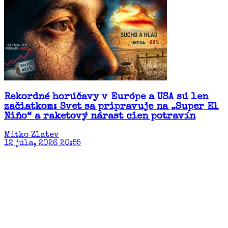
Rekordné horúčavy v Európe a USA sú len
začiatkom: Svet sa pripravuje na „Super El
Niño“ a raketový nárast cien potravín​
Mitko Zlatev
12 júla, 2026 20:55