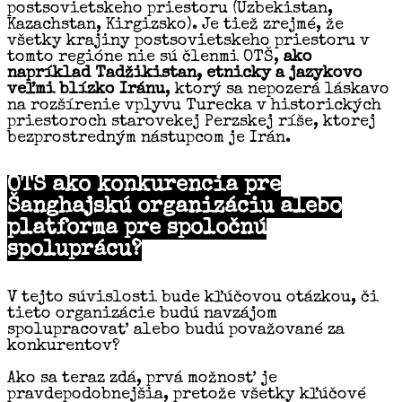
postsovietskeho priestoru (Uzbekistan,
Kazachstan, Kirgizsko). Je tiež zrejmé, že
všetky krajiny postsovietskeho priestoru v
tomto regióne nie sú členmi OTŠ,
ako
napríklad Tadžikistan, etnicky a jazykovo
veľmi blízko Iránu
, ktorý sa nepozerá láskavo
na rozšírenie vplyvu Turecka v historických
priestoroch starovekej Perzskej ríše, ktorej
bezprostredným nástupcom je Irán.
OTŠ ako konkurencia pre
Šanghajskú organizáciu alebo
platforma pre spoločnú
spoluprácu?
V tejto súvislosti bude kľúčovou otázkou, či
tieto organizácie budú navzájom
spolupracovať alebo budú považované za
konkurentov?
Ako sa teraz zdá, prvá možnosť je
pravdepodobnejšia, pretože všetky kľúčové