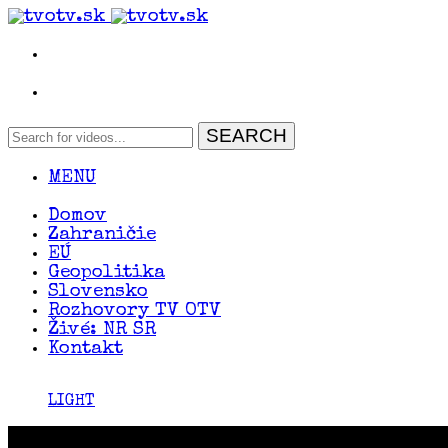
MENU
Domov
Zahraničie
EÚ
Geopolitika
Slovensko
Rozhovory TV OTV
Živé: NR SR
Kontakt
LIGHT